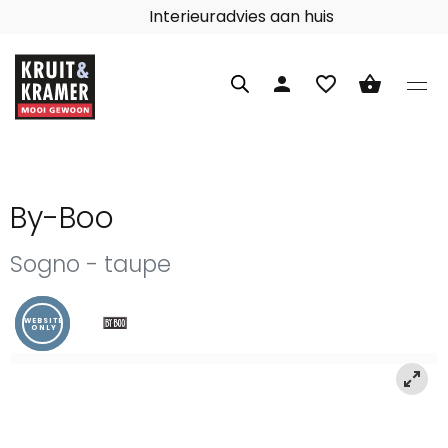
Interieuradvies aan huis
person
favorite_border
shopping_basket
By-Boo
Sogno - taupe
WEBSITE
ONLY