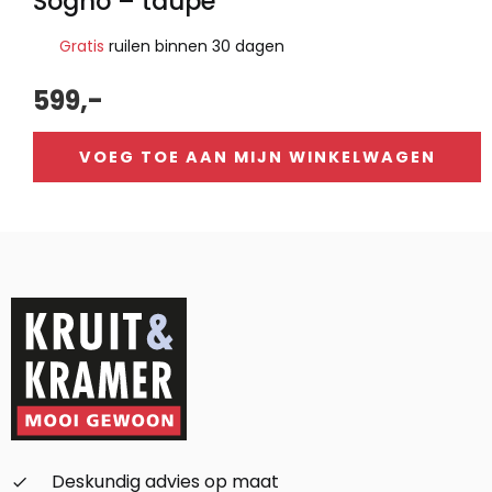
Sogno – taupe
Gratis
ruilen binnen 30 dagen
599,-
VOEG TOE AAN MIJN WINKELWAGEN
Alternative:
Deskundig advies op maat
check_small