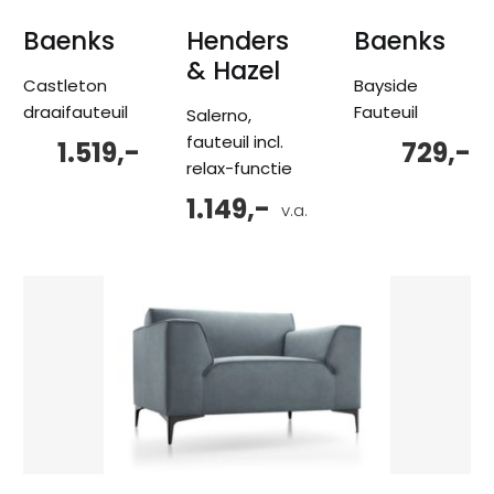
Baenks
Henders
Baenks
& Hazel
Castleton
Bayside
draaifauteuil
Fauteuil
Salerno,
fauteuil incl.
1.519,-
729,-
relax-functie
1.149,-
v.a.