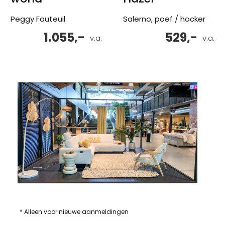
Peggy Fauteuil
Salerno, poef / hocker
1.055,-
529,-
v.a.
v.a.
* Alleen voor nieuwe aanmeldingen