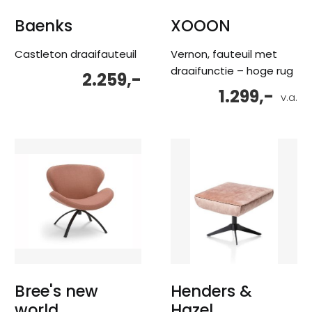
Baenks
XOOON
Castleton draaifauteuil
Vernon, fauteuil met
draaifunctie – hoge rug
2.259,-
1.299,-
v.a.
Bree's new
Henders &
world
Hazel