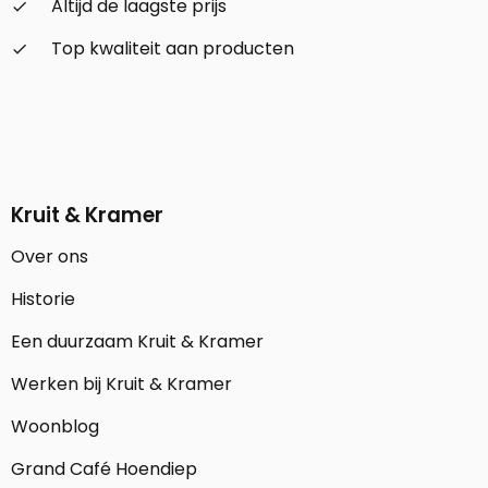
Altijd de laagste prijs
check_small
Top kwaliteit aan producten
check_small
Kruit & Kramer
Over ons
Historie
Een duurzaam Kruit & Kramer
Werken bij Kruit & Kramer
Woonblog
Grand Café Hoendiep