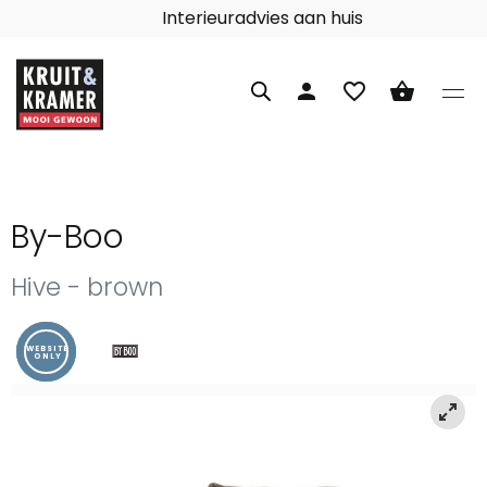
Interieuradvies aan huis
person
favorite_border
shopping_basket
By-Boo
Hive - brown
WEBSITE
ONLY