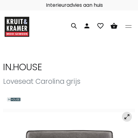
Interieuradvies aan huis
person
favorite_border
shopping_basket
IN.HOUSE
Loveseat Carolina grijs