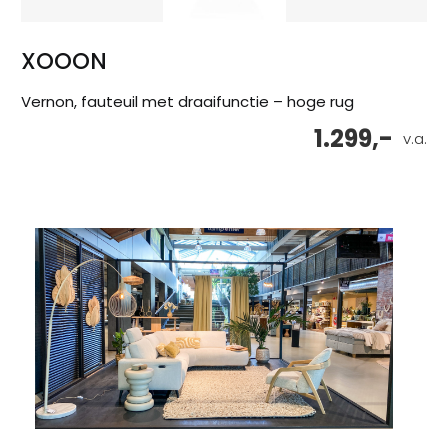
XOOON
Vernon, fauteuil met draaifunctie – hoge rug
1.299,-
v.a.