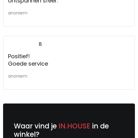
ontspannen sfeer.
anoniem
8
Positief!
Goede service
anoniem
Waar vind je
IN.HOUSE
in de
winkel?