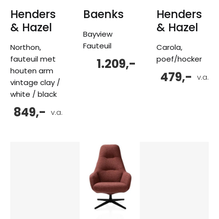
Henders
Baenks
Henders
& Hazel
& Hazel
Bayview
Fauteuil
Northon,
Carola,
fauteuil met
poef/hocker
1.209,-
houten arm
479,-
v.a.
vintage clay /
white / black
849,-
v.a.