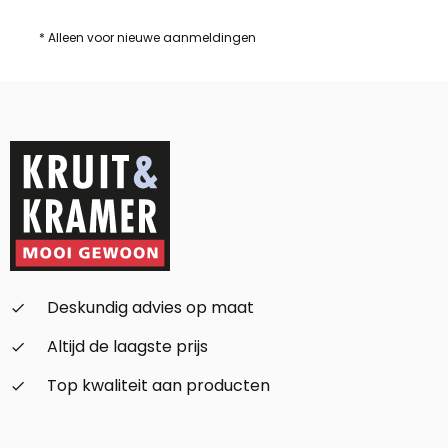
* Alleen voor nieuwe aanmeldingen
Deskundig advies op maat
check_small
Altijd de laagste prijs
check_small
Top kwaliteit aan producten
check_small