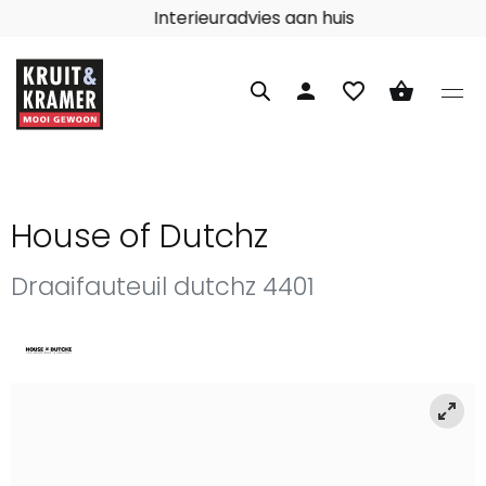
Interieuradvies aan huis
person
favorite_border
shopping_basket
House of Dutchz
Draaifauteuil dutchz 4401