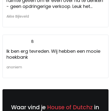
ruimte geven om er even over na te denken
- geen opdringerige verkoop. Leuk het
ceadeutje bij de aankoop. Ik zal uw winkel
Akke Bijleveld
zeker aanbevelen!
8
Ik ben erg tevreden. Wij hebben een mooie
hoekbank
anoniem
Waar vind je
House of Dutchz
in