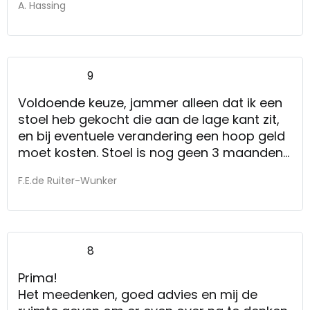
A. Hassing
9
Voldoende keuze, jammer alleen dat ik een
stoel heb gekocht die aan de lage kant zit,
en bij eventuele verandering een hoop geld
moet kosten. Stoel is nog geen 3 maanden
oud en waar ik wel lang plezier van hoop te
F.E.de Ruiter-Wunker
hebben.
8
Prima!
Het meedenken, goed advies en mij de