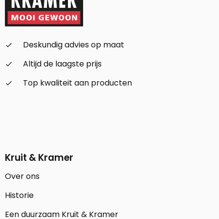
Deskundig advies op maat
check_small
Altijd de laagste prijs
check_small
Top kwaliteit aan producten
check_small
Kruit & Kramer
Over ons
Historie
Een duurzaam Kruit & Kramer