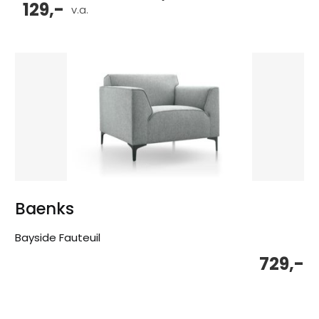
129,-
v.a.
Baenks
Bayside Fauteuil
729,-