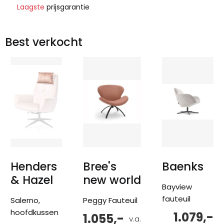
Laagste
prijsgarantie
Best verkocht
Henders
Bree's
Baenks
& Hazel
new world
Bayview
fauteuil
Salerno,
Peggy Fauteuil
hoofdkussen
1.079,-
1.055,-
v.a.