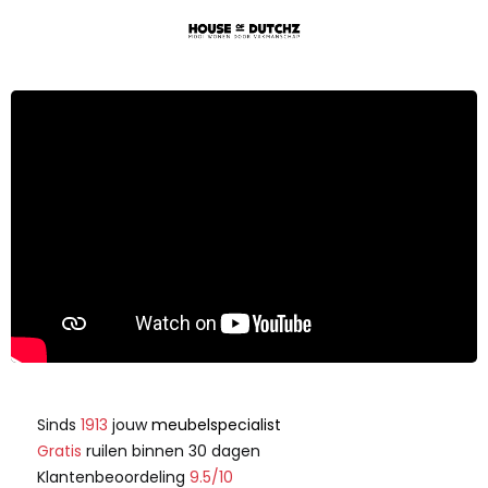
Sinds
1913
jouw
meubelspecialist
Gratis
ruilen binnen 30 dagen
Klantenbeoordeling
9.5/10