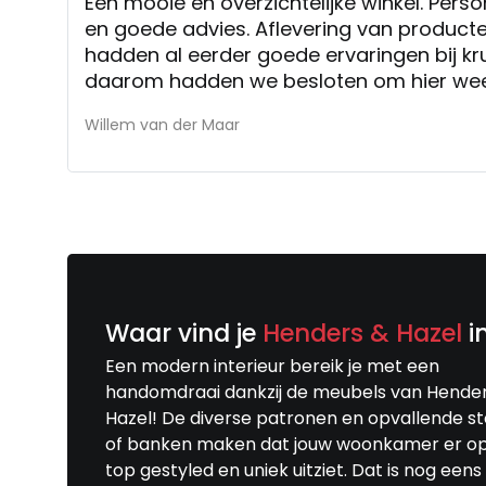
Een mooie en overzichtelijke winkel. Per
en goede advies. Aflevering van produc
hadden al eerder goede ervaringen bij k
daarom hadden we besloten om hier wee
Willem van der Maar
Waar vind je
Henders & Hazel
i
Een modern interieur bereik je met een
handomdraai dankzij de meubels van Hende
Hazel! De diverse patronen en opvallende s
of banken maken dat jouw woonkamer er o
top gestyled en uniek uitziet. Dat is nog eens