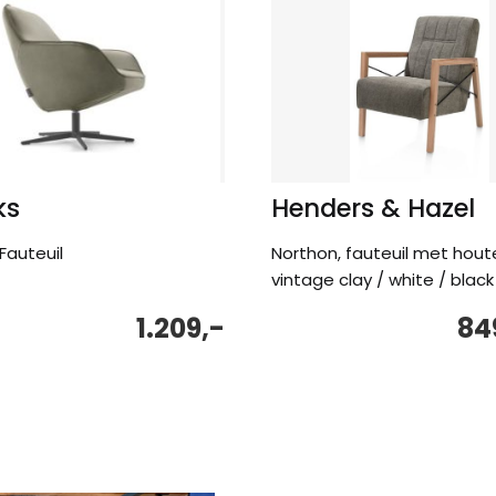
ks
Henders & Hazel
Fauteuil
Northon, fauteuil met hou
vintage clay / white / black
1.209,-
84