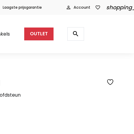
shopping
Laagste prijsgarantie
person_outline
Account
favorite_border
Producten
zoeken
search
kels
OUTLET
l
SFEERFOTO
oofdsteun