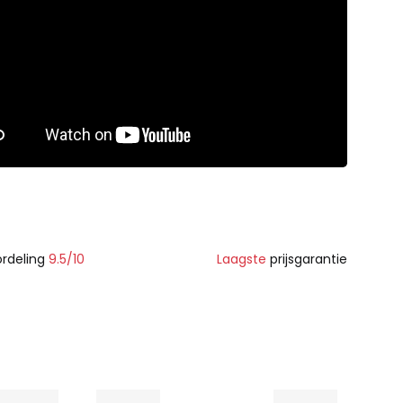
rdeling
9.5/10
Laagste
prijsgarantie