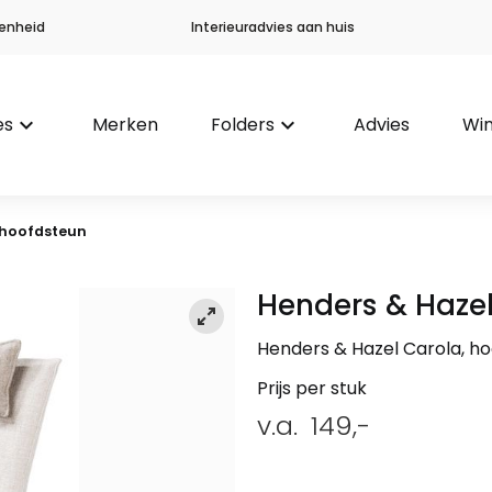
enheid
Interieuradvies aan huis
es
keyboard_arrow_down
Merken
Folders
keyboard_arrow_down
Advies
Win
 hoofdsteun
Henders & Haze
Henders & Hazel Carola, h
Prijs per stuk
v.a.
149,-