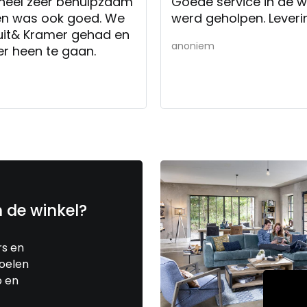
soneel zeer behulpzaam
Goede service in de w
ten was ook goed. We
werd geholpen. Leveri
ruit& Kramer gehad en
anoniem
r heen te gaan.
n de winkel?
rs en
toelen
p en