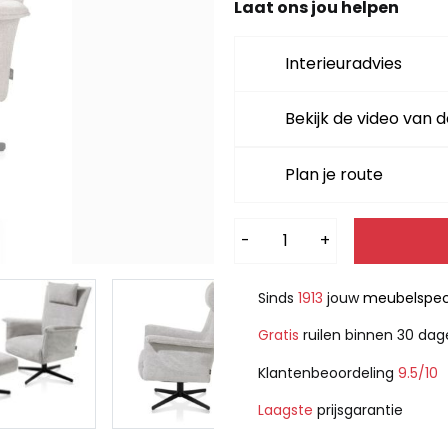
Laat ons jou helpen
Interieuradvies
Bekijk de video van d
Plan je route
Alternative:
-
+
Sinds
1913
jouw
meubelspeci
Gratis
ruilen binnen 30 da
Klantenbeoordeling
9.5/10
Laagste
prijsgarantie