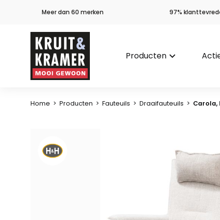
Meer dan 60 merken
97% klanttevred
Producten
keyboard_arrow_down
Acti
Home
>
Producten
>
Fauteuils
>
Draaifauteuils
>
Carola,