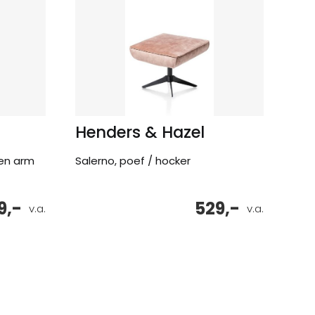
Henders & Hazel
ten arm
Salerno, poef / hocker
9,-
529,-
v.a.
v.a.