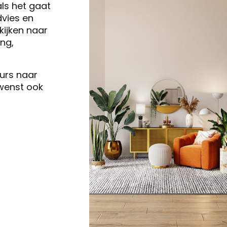
als het gaat
vies en
ijken naar
ng,
eurs naar
 wenst ook