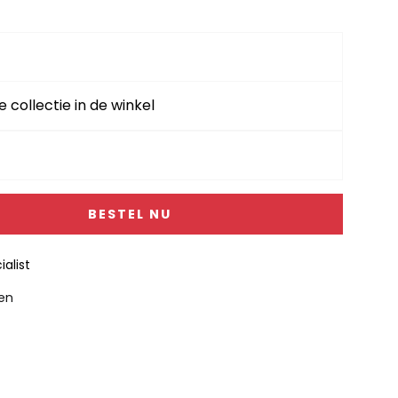
e collectie in de winkel
BESTEL NU
alist
gen