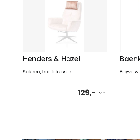
Henders & Hazel
Baen
Salerno, hoofdkussen
Bayview 
129,-
v.a.