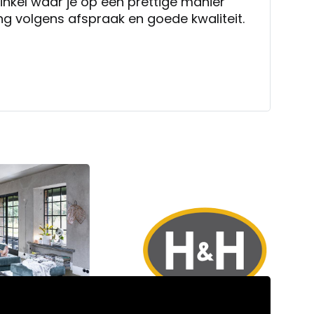
inkel waar je op een prettige manier
ng volgens afspraak en goede kwaliteit.