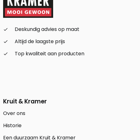
Deskundig advies op maat
check_small
Altijd de laagste prijs
check_small
Top kwaliteit aan producten
check_small
Kruit & Kramer
Over ons
Historie
Een duurzaam Kruit & Kramer