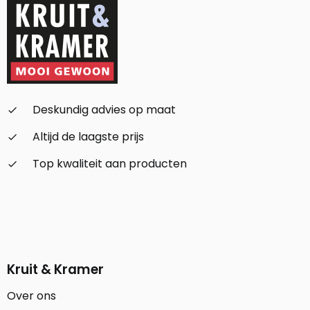
Deskundig advies op maat
check_small
Altijd de laagste prijs
check_small
Top kwaliteit aan producten
check_small
Kruit & Kramer
Over ons