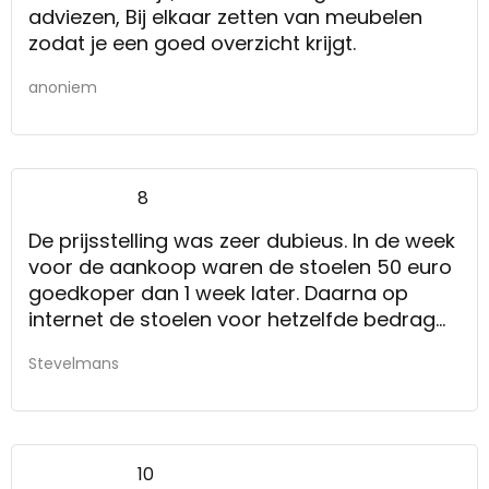
adviezen, Bij elkaar zetten van meubelen
zodat je een goed overzicht krijgt.
anoniem
8
De prijsstelling was zeer dubieus. In de week
voor de aankoop waren de stoelen 50 euro
goedkoper dan 1 week later. Daarna op
internet de stoelen voor hetzelfde bedrag
gekocht. Weer 1 week later kregen we een
Stevelmans
reclamekrantje met de speciale aanbieding
-50 euro!!! De internet afhandeling en
ophalen was goed geregeld
Maak 1 prijsbeleid en geef geen koekjes uit
10
eigen zak. m.a.w. maak de prijs niet eerst 50