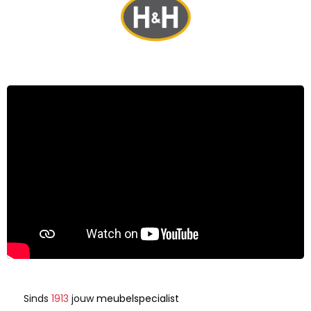
Sinds
1913
jouw
meubelspecialist