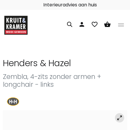
Interieuradvies aan huis
person
favorite_border
shopping_basket
Henders & Hazel
Zembla, 4-zits zonder armen +
longchair - links