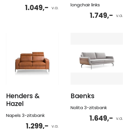
longchair links
1.049,-
v.a.
1.749,-
v.a.
Henders &
Baenks
Hazel
Nolita 3-zitsbank
Napels 3-zitsbank
1.649,-
v.a.
1.299,-
v.a.