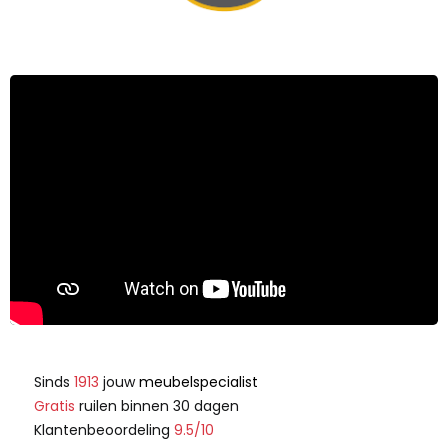
Sinds
1913
jouw
meubelspecialist
Gratis
ruilen binnen 30 dagen
Klantenbeoordeling
9.5/10