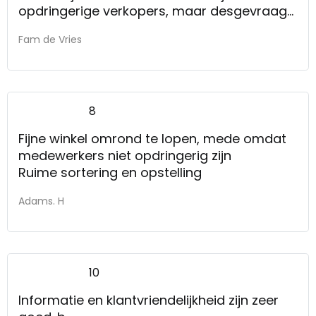
opdringerige verkopers, maar desgevraagd
rustig en eerlijk adviserend. Levering van het
Fam de Vries
bestelde duurde in ons geval naar onze
mening best lang, maar het was
duidelijk.Bank werd keurig afgeleverd en tot
op heden bevalt hij goed.
8
Fijne winkel omrond te lopen, mede omdat
medewerkers niet opdringerig zijn
Ruime sortering en opstelling
Adams. H
10
Informatie en klantvriendelijkheid zijn zeer