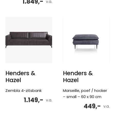
1.849,-
v.a.
Henders &
Henders &
Hazel
Hazel
Zembla 4-zitsbank
Marseille, poef / hocker
– small – 60 x 90 cm
1.149,-
v.a.
449,-
v.a.