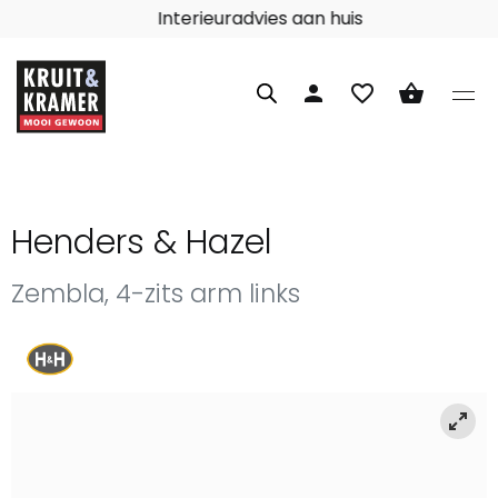
Interieuradvies aan huis
person
favorite_border
shopping_basket
Henders & Hazel
Zembla, 4-zits arm links