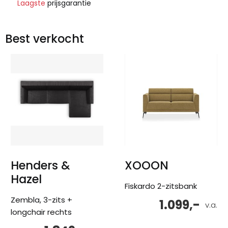
Laagste
prijsgarantie
Best verkocht
Henders &
XOOON
Hazel
Fiskardo 2-zitsbank
Zembla, 3-zits +
1.099,-
v.a.
longchair rechts