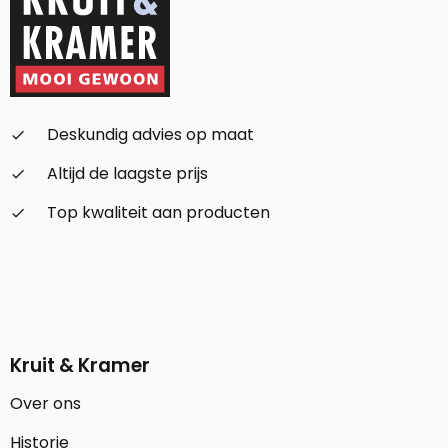
Deskundig advies op maat
check_small
Altijd de laagste prijs
check_small
Top kwaliteit aan producten
check_small
Kruit & Kramer
Over ons
Historie