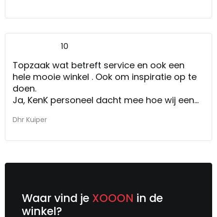
10
Topzaak wat betreft service en ook een
hele mooie winkel . Ook om inspiratie op te
doen.
Ja, KenK personeel dacht mee hoe wij een
poef die we 2 weken daarvoor hadden
Dhr Kuiper
gezien in de winkel op ons thuisadres in
Amsterdam bezorgd kregen. Dat ging heel
soepel en snel.
Waar vind je
XOOON
in de
winkel?