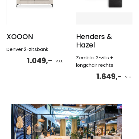
XOOON
Henders &
Hazel
Denver 2-zitsbank
Zembla, 2-zits +
1.049,-
v.a.
longchair rechts
1.649,-
v.a.