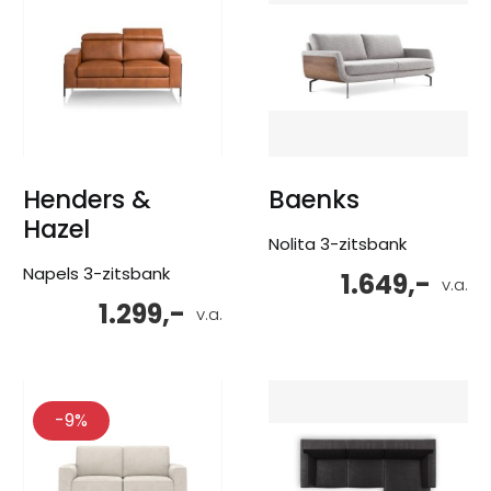
Henders &
Baenks
Hazel
Nolita 3-zitsbank
Napels 3-zitsbank
1.649,-
v.a.
1.299,-
v.a.
-9%