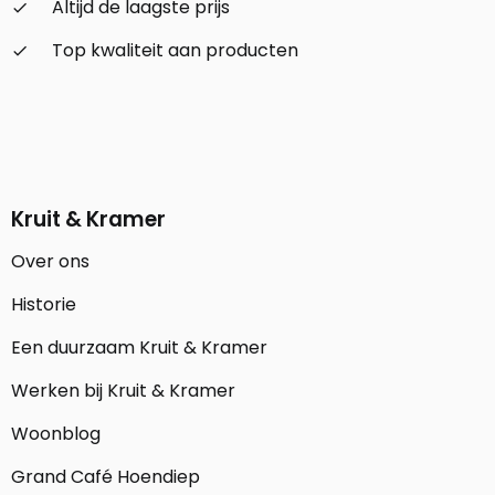
Altijd de laagste prijs
check_small
Top kwaliteit aan producten
check_small
Kruit & Kramer
Over ons
Historie
Een duurzaam Kruit & Kramer
Werken bij Kruit & Kramer
Woonblog
Grand Café Hoendiep