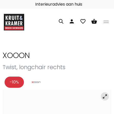
Interieuradvies aan huis
person
favorite_border
shopping_basket
XOOON
Twist, longchair rechts
-10%