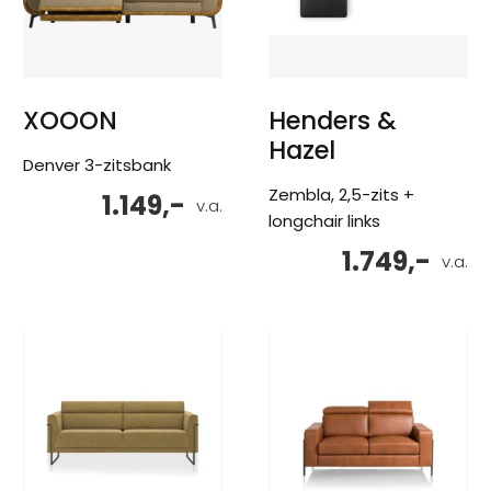
XOOON
Henders &
Hazel
Denver 3-zitsbank
Zembla, 2,5-zits +
1.149,-
v.a.
longchair links
1.749,-
v.a.