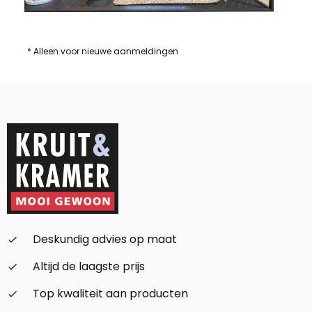
* Alleen voor nieuwe aanmeldingen
Deskundig advies op maat
check_small
Altijd de laagste prijs
check_small
Top kwaliteit aan producten
check_small