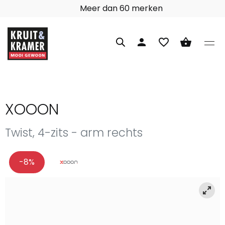
97% klanttevredenheid
person
favorite_border
shopping_basket
XOOON
Twist, 4-zits - arm rechts
-8%