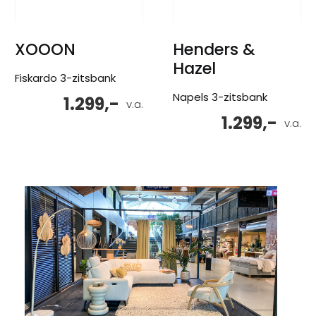
XOOON
Henders &
Hazel
Fiskardo 3-zitsbank
Napels 3-zitsbank
1.299,-
v.a.
1.299,-
v.a.