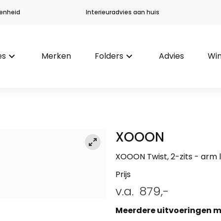
enheid
Interieuradvies aan huis
es
keyboard_arrow_down
Merken
Folders
keyboard_arrow_down
Advies
Win
XOOON
XOOON Twist, 2-zits - arm l
Prijs
v.a.
879,-
Meerdere uitvoeringen m