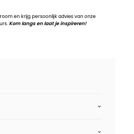
ot 16 cm. silk grey + pocket - brioni
om en krijg persoonlijk advies van onze
m links+ottomane big rechts - poot 16 cm. silk
urs.
Kom langs en laat je inspireren!
ioni
 links+longchair rechts - poot 16 cm. silk grey +
poot 16 cm. silk grey + pocket - brioni
rechts - Ponti
g links+2.5-zits zonder armen+longchair arm
m. silk grey+pocket