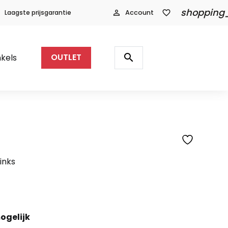
shopping
Laagste prijsgarantie
person_outline
Account
favorite_border
Producten
zoeken
search
kels
OUTLET
SFEERFOTO
inks
ogelijk