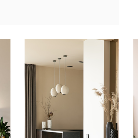
rm links+2.5-zits zonder armen+ottomane big
m. silk grey+pocket
l
cker