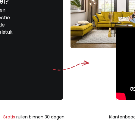
el?
een
ctie
de
elstuk
Gratis
ruilen binnen 30 dagen
Klantenbeoo