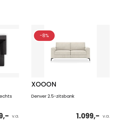
-8%
XOOON
rechts
Denver 2.5-zitsbank
9,-
1.099,-
v.a.
v.a.