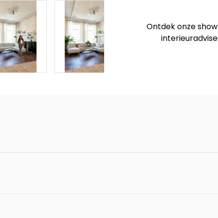
Twist, 3-zits - po
Ontdek onze showro
Twist, 2.5-zits ar
interieuradvise
grey + pocket - br
Twist, 2.5-zits arm
pocket - brioni
Twist, 2.5-zits - 
Twist, hoekbank 
Twist, ottomane bi
rechts - poot 16 c