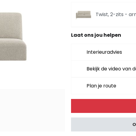
Twist, 2-zits - ar
Laat ons jou helpen
Twist, poef/hocke
Interieuradvies
Twist, ottomane bi
grey + pocket - br
Bekijk de video van d
Twist, longchair li
Plan je route
pocket - brioni
Alternative:
Twist, 4-zits - po
O