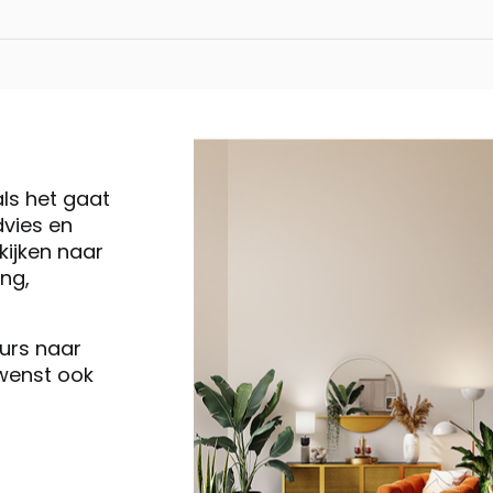
Twist, longchair a
rechts - poot 16 c
Twist, 2.5-zits
als het gaat
vies en
Twist, 2-zits
ijken naar
ng,
Twist, 2-zits smal
eurs naar
 wenst ook
Twist, 3-zits
Twist, poef / ho