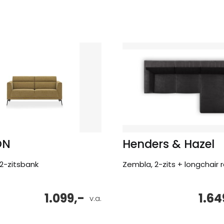
ON
Henders & Hazel
 2-zitsbank
Zembla, 2-zits + longchair 
1.099,-
1.64
v.a.