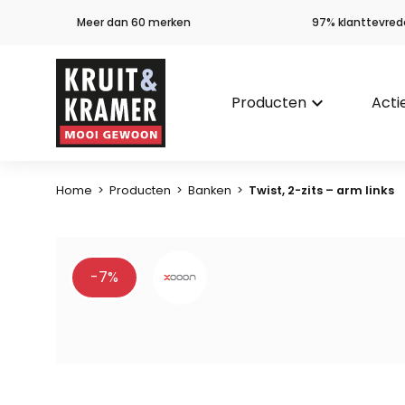
Meer dan 60 merken
97% klanttevred
Producten
keyboard_arrow_down
Acti
Home
>
Producten
>
Banken
>
Twist, 2-zits – arm links
-7%