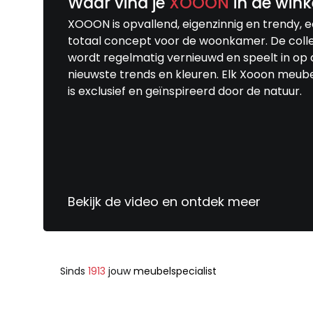
Waar vind je
XOOON
in de wink
XOOON is opvallend, eigenzinnig en trendy, 
totaal concept voor de woonkamer. De colle
wordt regelmatig vernieuwd en speelt in op 
nieuwste trends en kleuren. Elk Xooon meub
is exclusief en geïnspireerd door de natuur.
Bekijk de video en ontdek meer
Sinds
1913
jouw
meubelspecialist