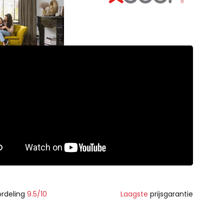
rdeling
9.5/10
Laagste
prijsgarantie