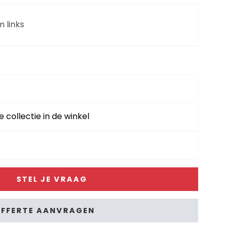
m links
r - poot 16 cm. silk grey - brioni
g links+2.5-zits arm rechts - poot 16 cm. silk
ioni
e collectie in de winkel
nks+2.5-zits arm rechts - poot 16 cm. silk grey +
STEL JE VRAAG
ot 16 cm. silk grey + pocket - brioni
FFERTE AANVRAGEN