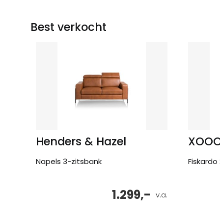
Best verkocht
Henders & Hazel
XOO
Napels 3-zitsbank
Fiskardo
1.299,-
v.a.