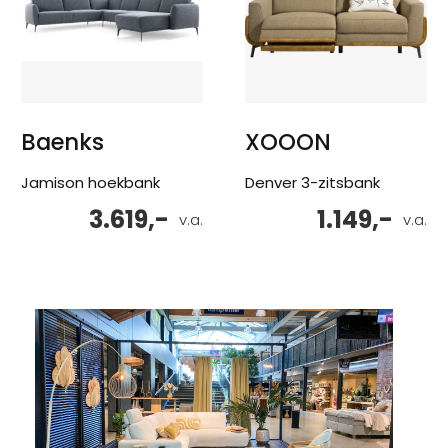
Baenks
XOOON
Jamison hoekbank
Denver 3-zitsbank
3.619,-
1.149,-
v.a.
v.a.