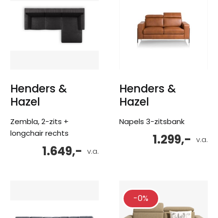
Henders &
Henders &
Hazel
Hazel
Zembla, 2-zits +
Napels 3-zitsbank
longchair rechts
1.299,-
v.a.
1.649,-
v.a.
-0%