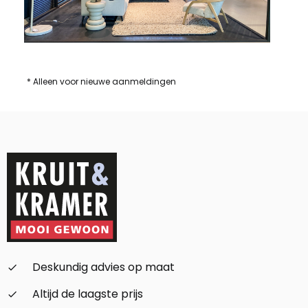
* Alleen voor nieuwe aanmeldingen
Deskundig advies op maat
check_small
Altijd de laagste prijs
check_small