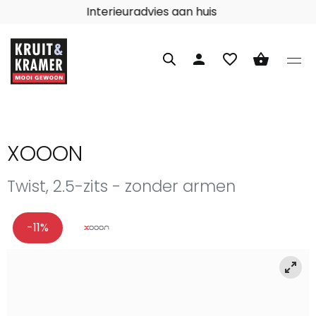
Interieuradvies aan huis
person
favorite_border
shopping_basket
XOOON
Twist, 2.5-zits - zonder armen
-11%