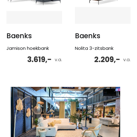
Baenks
Baenks
Jamison hoekbank
Nolita 3-zitsbank
3.619,-
2.209,-
v.a.
v.a.