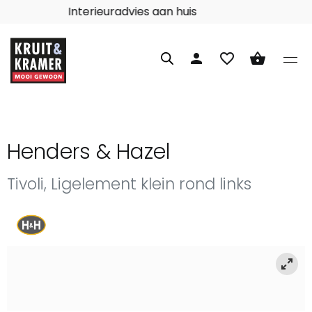
Interieuradvies aan huis
person
favorite_border
shopping_basket
Henders & Hazel
Tivoli, Ligelement klein rond links