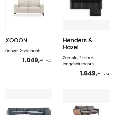
XOOON
Henders &
Hazel
Denver 2-zitsbank
Zembla, 2-zits +
1.049,-
v.a.
longchair rechts
1.649,-
v.a.