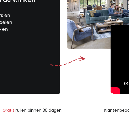
rs en
toelen
p en
Gratis
ruilen binnen 30 dagen
Klantenbeoo