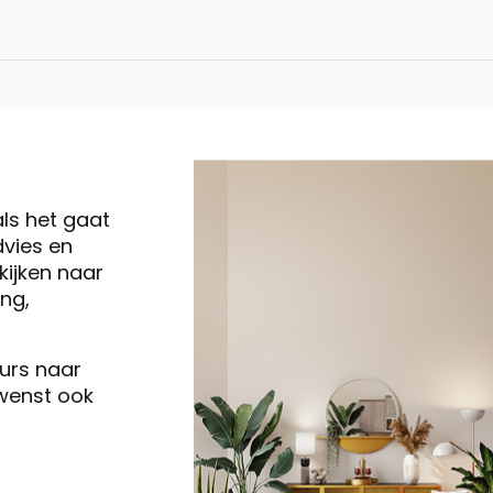
Tivoli, 3 zitsban
Tivoli, 3 zitsban
als het gaat
vies en
Tivoli, 3 zitsbank
ijken naar
ng,
Tivoli, 2,5 zitsb
eurs naar
 wenst ook
Tivoli, 2,5 zitsb