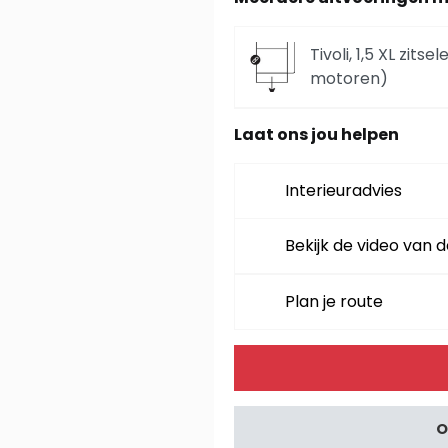
Tivoli, 1,5 XL zit
motoren)
Laat ons jou helpen
Tivoli, hoekbank 
Interieuradvies
Tivoli, hoekbank 
Bekijk de video van d
Plan je route
Tivoli, hoekbank l
Alternative:
Tivoli, hoekbank l
O