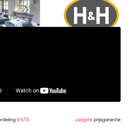
rdeling
9.5/10
Laagste
prijsgarantie