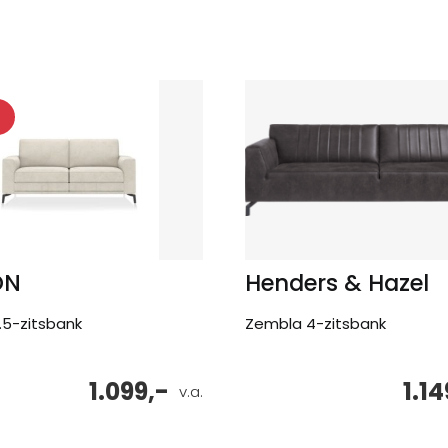
ON
Henders & Hazel
.5-zitsbank
Zembla 4-zitsbank
1.099,-
1.14
v.a.