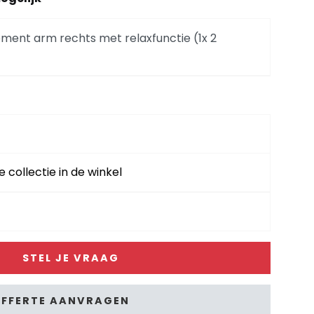
selement arm rechts met relaxfunctie (1x 2
rechts - stof Sevilla
rechts - stof Sevilla
e collectie in de winkel
inks - stof Sevilla
STEL JE VRAAG
inks - stof Sevilla
FFERTE AANVRAGEN