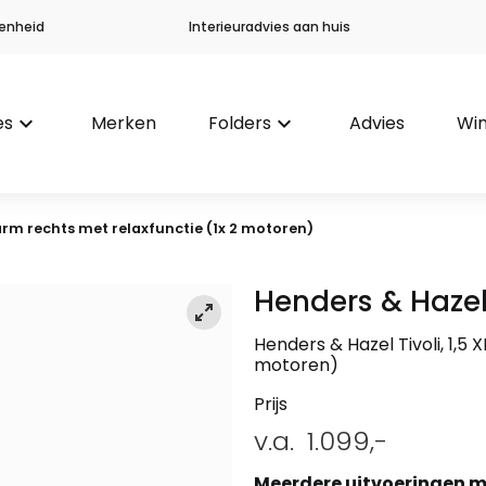
enheid
Interieuradvies aan huis
es
keyboard_arrow_down
Merken
Folders
keyboard_arrow_down
Advies
Win
t arm rechts met relaxfunctie (1x 2 motoren)
Henders & Haze
Henders & Hazel Tivoli, 1,5 
motoren)
Prijs
v.a.
1.099,-
Meerdere uitvoeringen m