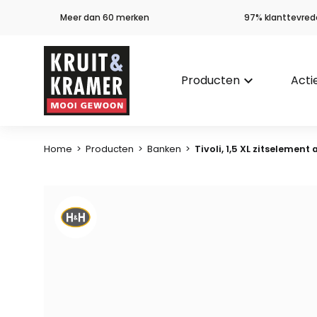
Meer dan 60 merken
97% klanttevred
Producten
keyboard_arrow_down
Acti
Home
>
Producten
>
Banken
>
Tivoli, 1,5 XL zitselemen