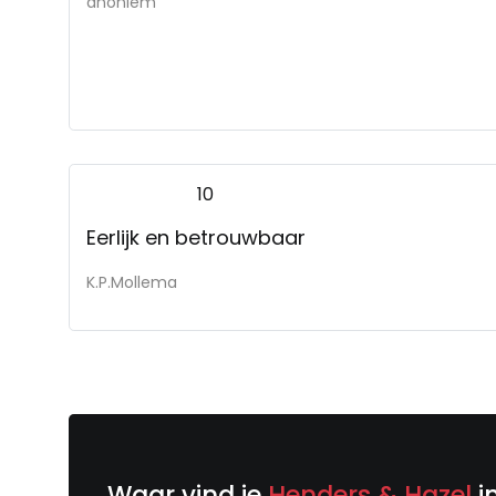
anoniem
10
Eerlijk en betrouwbaar
K.P.Mollema
Waar vind je
Henders & Hazel
i