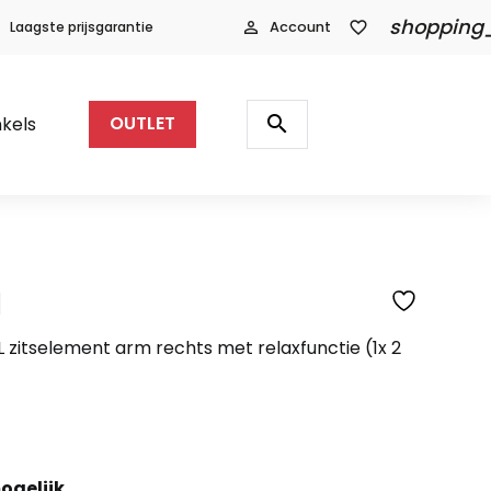
shopping
Laagste prijsgarantie
person_outline
Account
favorite_border
Producten
zoeken
search
kels
OUTLET
l
SFEERFOTO
XL zitselement arm rechts met relaxfunctie (1x 2
ogelijk