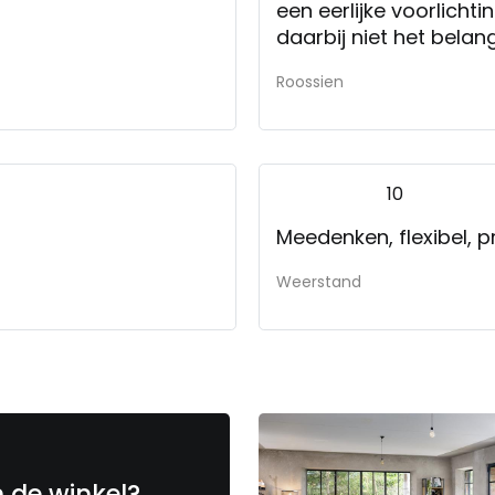
een eerlijke voorlichtin
daarbij niet het belan
geval. We zijn zeer te
Roossien
10
Meedenken, flexibel, p
Weerstand
n de winkel?