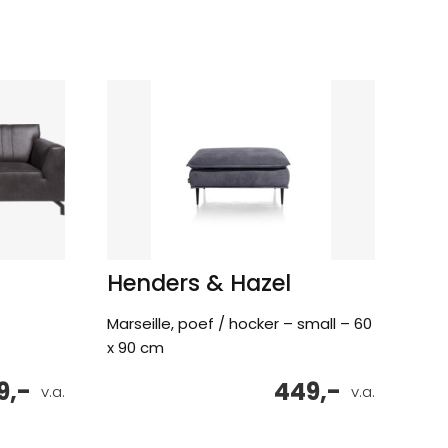
Henders & Hazel
Marseille, poef / hocker – small – 60
x 90 cm
9,-
449,-
v.a.
v.a.