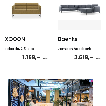
XOOON
Baenks
Fiskardo, 2.5-zits
Jamison hoekbank
1.199,-
3.619,-
v.a.
v.a.