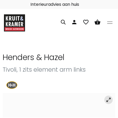
Interieuradvies aan huis
person
favorite_border
shopping_basket
Henders & Hazel
Tivoli, 1 zits element arm links