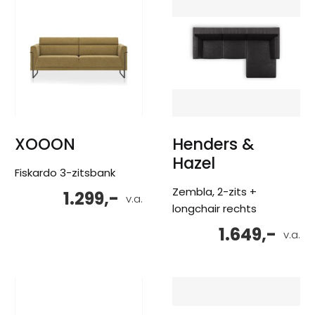
XOOON
Henders &
Hazel
Fiskardo 3-zitsbank
Zembla, 2-zits +
1.299,-
v.a.
longchair rechts
1.649,-
v.a.