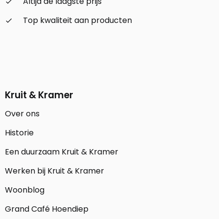
Altijd de laagste prijs
check_small
Top kwaliteit aan producten
check_small
Kruit & Kramer
Over ons
Historie
Een duurzaam Kruit & Kramer
Werken bij Kruit & Kramer
Woonblog
Grand Café Hoendiep