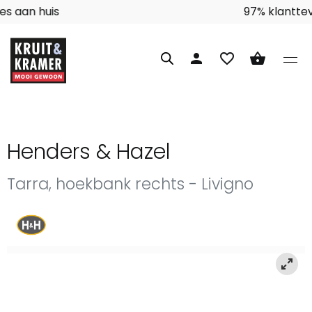
Interieuradvies aan huis
person
favorite_border
shopping_basket
Henders & Hazel
Tarra, hoekbank rechts - Livigno