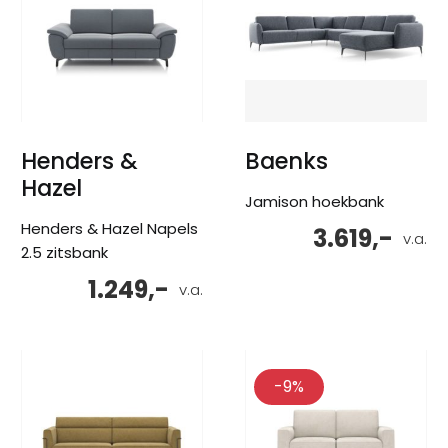
Henders &
Baenks
Hazel
Jamison hoekbank
Henders & Hazel Napels
3.619,-
v.a.
2.5 zitsbank
1.249,-
v.a.
-9%