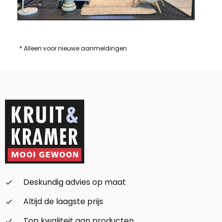
* Alleen voor nieuwe aanmeldingen
Deskundig advies op maat
check_small
Altijd de laagste prijs
check_small
Top kwaliteit aan producten
check_small