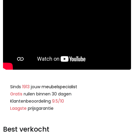
Sinds
1913
jouw
meubelspecialist
Gratis
ruilen binnen 30 dagen
Klantenbeoordeling
9.5/10
Laagste
prijsgarantie
Best verkocht