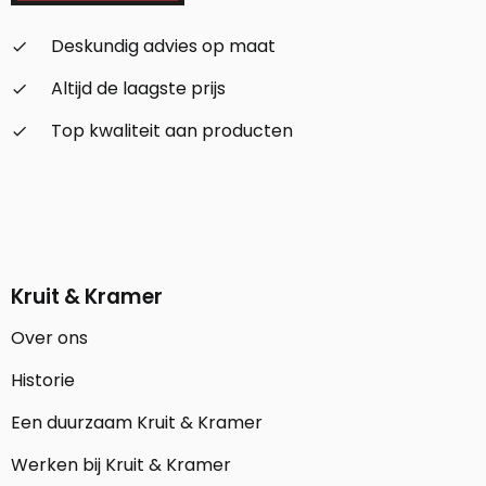
Deskundig advies op maat
check_small
Altijd de laagste prijs
check_small
Top kwaliteit aan producten
check_small
Kruit & Kramer
Over ons
Historie
Een duurzaam Kruit & Kramer
Werken bij Kruit & Kramer