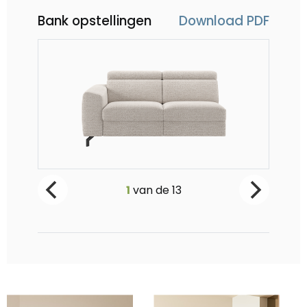
Bank opstellingen
Download PDF
Pertina, 2.5-zits arm links
Per
1
van de
13
Vanaf €1299
Va
-
0
+
-