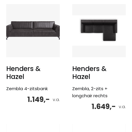
Henders &
Henders &
Hazel
Hazel
Zembla 4-zitsbank
Zembla, 2-zits +
longchair rechts
1.149,-
v.a.
1.649,-
v.a.