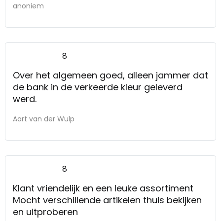
anoniem
goed te bekijken en te ervaren, en bij
eventuele vragen de
verkopers/verkoopsters de tijd nemen en
moeite voor je doen
8
Over het algemeen goed, alleen jammer dat
de bank in de verkeerde kleur geleverd
werd.
Aart van der Wulp
8
Klant vriendelijk en een leuke assortiment
Mocht verschillende artikelen thuis bekijken
en uitproberen