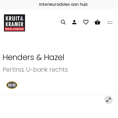
Interieuradvies aan huis
person
favorite_border
shopping_basket
Henders & Hazel
Pertina, U-bank rechts