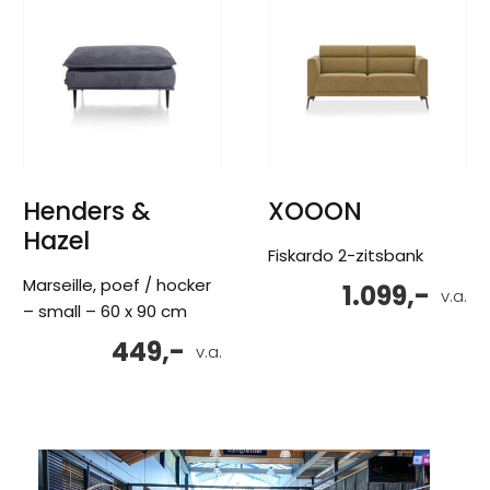
Henders &
XOOON
Hazel
Fiskardo 2-zitsbank
Marseille, poef / hocker
1.099,-
v.a.
– small – 60 x 90 cm
449,-
v.a.