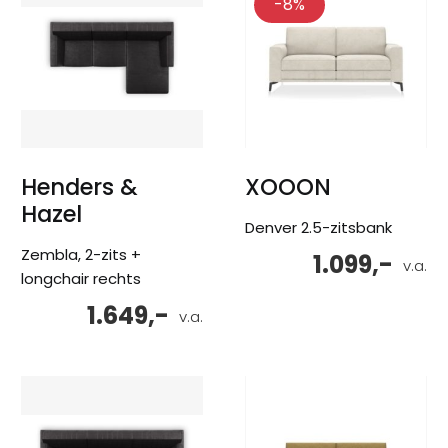
-8%
Henders &
XOOON
Hazel
Denver 2.5-zitsbank
Zembla, 2-zits +
1.099,-
v.a.
longchair rechts
1.649,-
v.a.