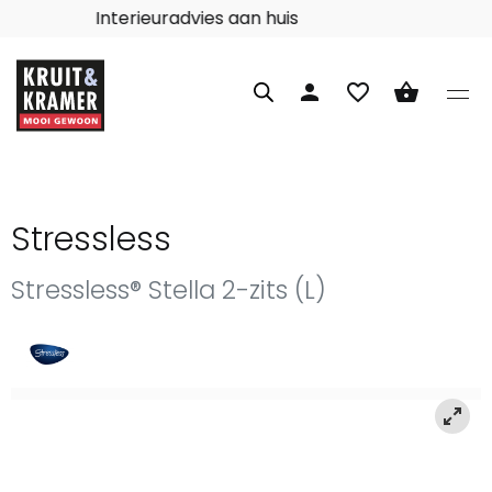
Interieuradvies aan huis
person
favorite_border
shopping_basket
Stressless
Stressless® Stella 2-zits (L)