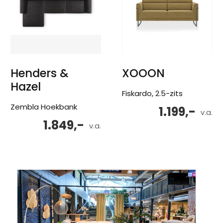
Henders &
XOOON
Hazel
Fiskardo, 2.5-zits
Zembla Hoekbank
1.199,-
v.a.
1.849,-
v.a.