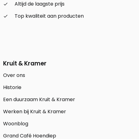
Altijd de laagste prijs
check_small
Top kwaliteit aan producten
check_small
Kruit & Kramer
Over ons
Historie
Een duurzaam Kruit & Kramer
Werken bij Kruit & Kramer
Woonblog
Grand Café Hoendiep