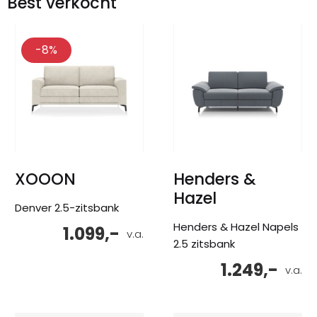
Best verkocht
-8%
XOOON
Henders &
Hazel
Denver 2.5-zitsbank
Henders & Hazel Napels
1.099,-
v.a.
2.5 zitsbank
1.249,-
v.a.