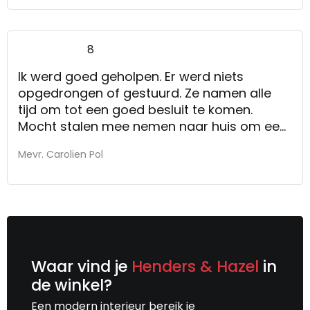
8
Ik werd goed geholpen. Er werd niets
opgedrongen of gestuurd. Ze namen alle
tijd om tot een goed besluit te komen.
Mocht stalen mee nemen naar huis om een
goede keuze te maken.
Mevr. Carolien Pol
de mensen zijn vriendelijk en nemen de tijd
om je te helpen. hebben kennis van zaken.
Waar vind je
Henders & Hazel
in
de winkel?
Een modern interieur bereik je