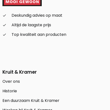
Deskundig advies op maat
check_small
Altijd de laagste prijs
check_small
Top kwaliteit aan producten
check_small
Kruit & Kramer
Over ons
Historie
Een duurzaam Kruit & Kramer