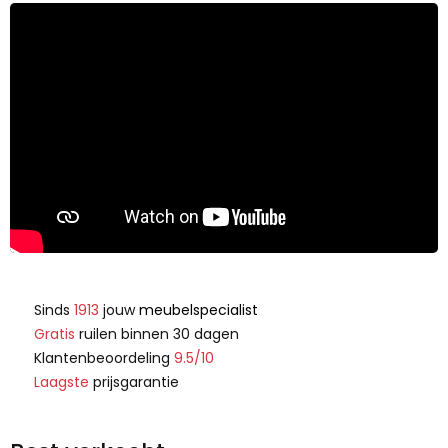
Sinds
1913
jouw
meubelspecialist
Gratis
ruilen binnen 30 dagen
Klantenbeoordeling
9.5/10
Laagste
prijsgarantie