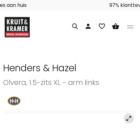
Interieuradvies aan huis
person
favorite_border
shopping_basket
Henders & Hazel
Olvera, 1.5-zits XL - arm links