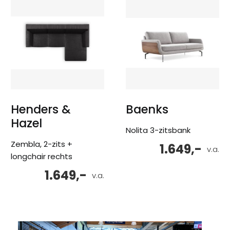
Henders &
Baenks
Hazel
Nolita 3-zitsbank
Zembla, 2-zits +
1.649,-
v.a.
longchair rechts
1.649,-
v.a.