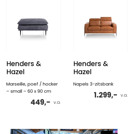
Henders &
Henders &
Hazel
Hazel
Marseille, poef / hocker
Napels 3-zitsbank
– small – 60 x 90 cm
1.299,-
v.a.
449,-
v.a.