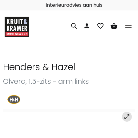
Interieuradvies aan huis
person
favorite_border
shopping_basket
Henders & Hazel
Olvera, 1.5-zits - arm links