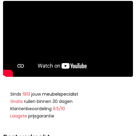
Sinds
1913
jouw
meubelspecialist
Gratis
ruilen binnen 30 dagen
Klantenbeoordeling
9.5/10
Laagste
prijsgarantie