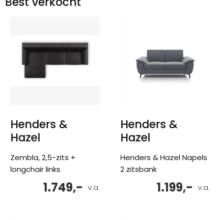
Best verkocht
Henders &
Henders &
Hazel
Hazel
Zembla, 2,5-zits +
Henders & Hazel Napels
longchair links
2 zitsbank
1.749,-
1.199,-
v.a.
v.a.