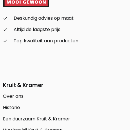
Deskundig advies op maat
check_small
Altijd de laagste prijs
check_small
Top kwaliteit aan producten
check_small
Kruit & Kramer
Over ons
Historie
Een duurzaam Kruit & Kramer