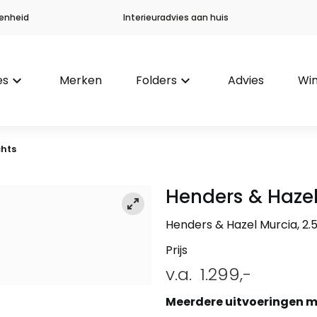
enheid
Interieuradvies aan huis
es
keyboard_arrow_down
Merken
Folders
keyboard_arrow_down
Advies
Win
chts
Henders & Haze
Henders & Hazel Murcia, 2.5
Prijs
v.a.
1.299,-
Meerdere uitvoeringen m