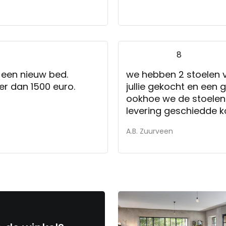
Murcia, 4-zits
8
Murcia, divan link
 een nieuw bed.
we hebben 2 stoelen v
r dan 1500 euro.
jullie gekocht en een 
ookhoe we de stoelen
Murcia, divan re
levering geschiedde k
A.B. Zuurveen