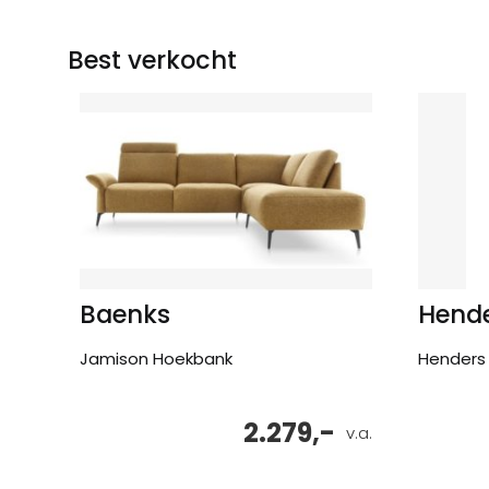
Best verkocht
Baenks
Hende
Jamison Hoekbank
Henders 
2.279,-
v.a.