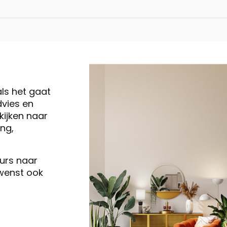
MURCIA LC L+2.5
MURCIA 2.5 R + L
als het gaat
vies en
MURCIA 2.5 L + 
ijken naar
ng,
Murcia, poef/hoc
eurs naar
 wenst ook
Murcia, 2-zits
Murcia, poef/ho