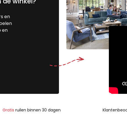
n de winkel?
rs en
toelen
p en
Gratis
ruilen binnen 30 dagen
Klantenbeoo