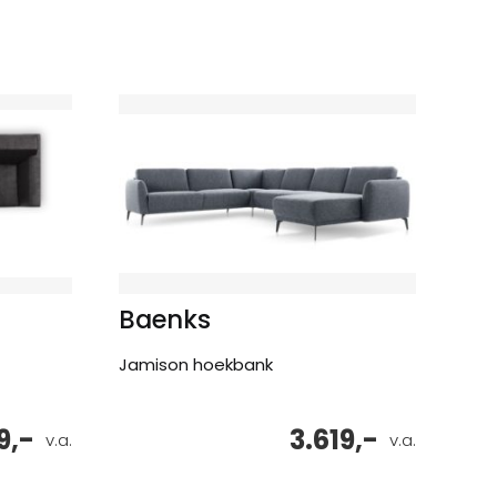
Baenks
Jamison hoekbank
9,-
3.619,-
v.a.
v.a.