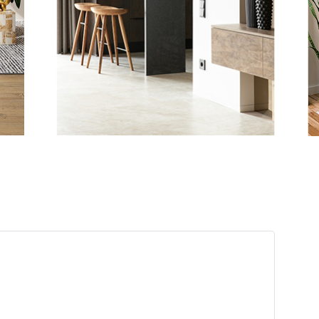
cker ovaal
L