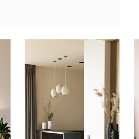
+OTT BIG R ENZO
C LINKS ENZO
LC RECHTS ENZO
ker triangle
cker