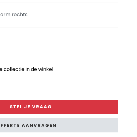
- arm rechts
echts - stof Enzo
nks - stof Enzo
e collectie in de winkel
of Enzo
STEL JE VRAAG
un - stof Enzo
FFERTE AANVRAGEN