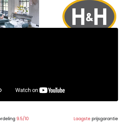
rdeling
9.5/10
Laagste
prijsgarantie