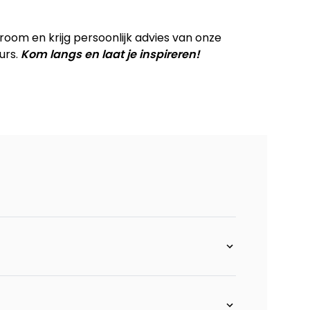
 rechts - stof Enzo
om en krijg persoonlijk advies van onze
urs.
Kom langs en laat je inspireren!
links - stof Enzo
iangle element met rug zonder armen
un - Enzo
NZO
+OTT BIG L ENZO