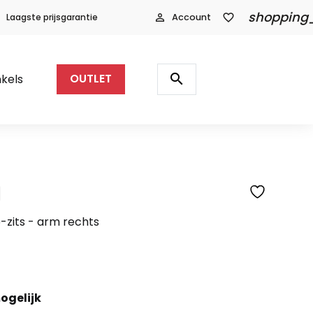
shopping
Laagste prijsgarantie
person_outline
Account
favorite_border
Producten
zoeken
search
kels
OUTLET
l
SFEERFOTO
-zits - arm rechts
ogelijk