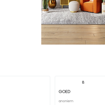
Murcia, poef/ho
Murcia, 1.5-zits
Murcia, 1.5-zits X
Murcia, 2.5-zits
8
GOED
Murcia, 3-zits
anoniem