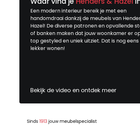
Waar vind je
Henders & Hazel
i
Een modern interieur bereik je met een
handomdraai dankzij de meubels van Hende
Hazel! De diverse patronen en opvallende s
of banken maken dat jouw woonkamer er o
top gestyled en uniek uitziet. Dat is nog eens
lekker wonen!
Bekijk de video en ontdek meer
Sinds
1913
jouw
meubelspecialist