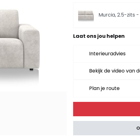
Murcia, 2.5-zits 
Laat ons jou helpen
Murcia, U-bank r
Interieuradvies
Murcia, U-bank li
Bekijk de video van d
Plan je route
Murcia, poef - st
Alternative:
Murcia, hoofdste
O