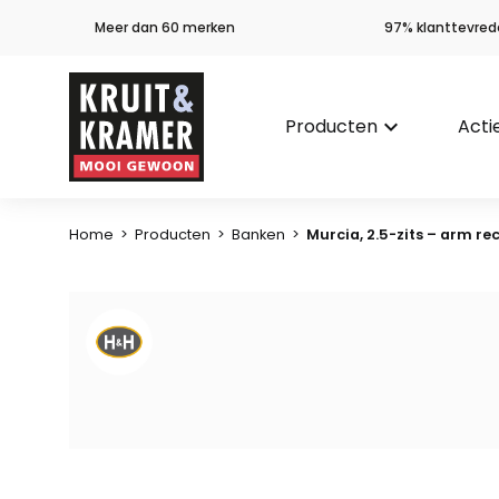
Meer dan 60 merken
97% klanttevred
Producten
keyboard_arrow_down
Acti
Home
>
Producten
>
Banken
>
Murcia, 2.5-zits – arm re