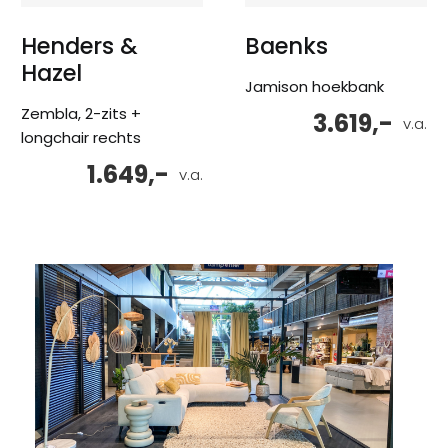
Henders &
Baenks
Hazel
Jamison hoekbank
Zembla, 2-zits +
3.619,-
v.a.
longchair rechts
1.649,-
v.a.