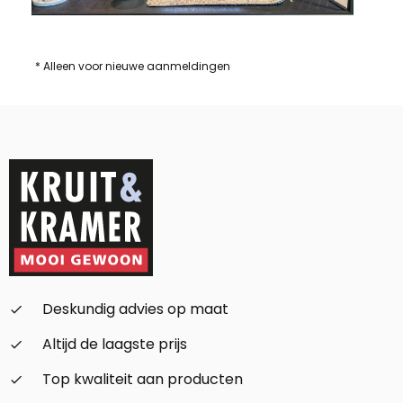
* Alleen voor nieuwe aanmeldingen
Deskundig advies op maat
check_small
Altijd de laagste prijs
check_small
Top kwaliteit aan producten
check_small