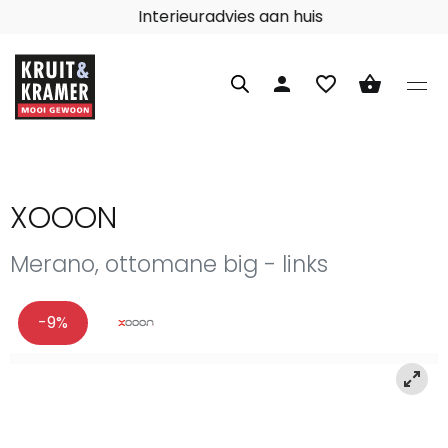
Interieuradvies aan huis
person
favorite_border
shopping_basket
XOOON
Merano, ottomane big - links
-9%