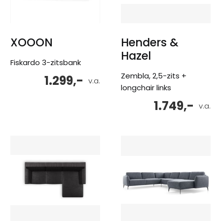
XOOON
Henders &
Hazel
Fiskardo 3-zitsbank
Zembla, 2,5-zits +
1.299,-
v.a.
longchair links
1.749,-
v.a.