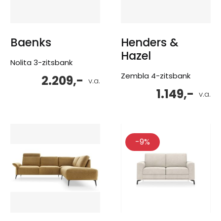
Baenks
Henders &
Hazel
Nolita 3-zitsbank
Zembla 4-zitsbank
2.209,-
v.a.
1.149,-
v.a.
-9%