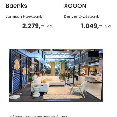
Baenks
XOOON
Jamison Hoekbank
Denver 2-zitsbank
2.279,-
1.049,-
v.a.
v.a.
* Alleen voor nieuwe aanmeldingen