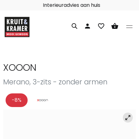
Interieuradvies aan huis
person
favorite_border
shopping_basket
XOOON
Merano, 3-zits - zonder armen
-8%