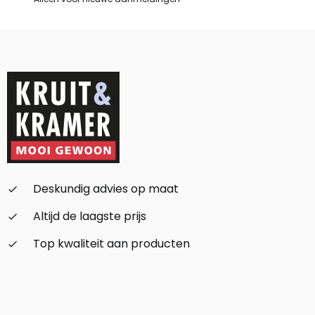
Deskundig advies op maat
check_small
Altijd de laagste prijs
check_small
Top kwaliteit aan producten
check_small