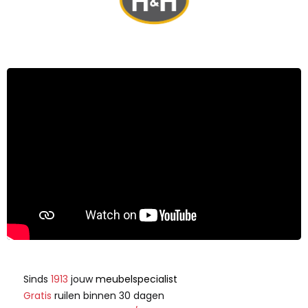
Sinds
1913
jouw
meubelspecialist
Gratis
ruilen binnen 30 dagen