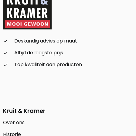
Deskundig advies op maat
check_small
Altijd de laagste prijs
check_small
Top kwaliteit aan producten
check_small
Kruit & Kramer
Over ons
Historie