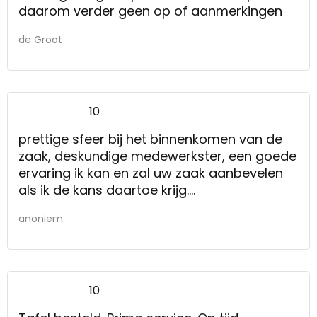
daarom verder geen op of aanmerkingen
de Groot
10
prettige sfeer bij het binnenkomen van de
zaak, deskundige medewerkster, een goede
ervaring ik kan en zal uw zaak aanbevelen
als ik de kans daartoe krijg.
heel goed geholpen door de medewerkster,
anoniem
ruime voorraad verschillende items zeer
correcte aflevering.
10