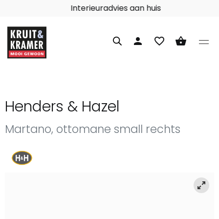
Interieuradvies aan huis
person
favorite_border
shopping_basket
Henders & Hazel
Martano, ottomane small rechts