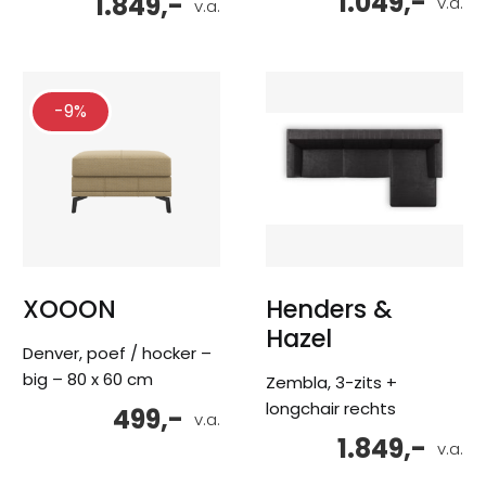
1.049,-
1.849,-
v.a.
v.a.
-9%
XOOON
Henders &
Hazel
Denver, poef / hocker –
big – 80 x 60 cm
Zembla, 3-zits +
longchair rechts
499,-
v.a.
1.849,-
v.a.