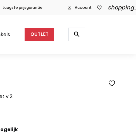
shopping
Laagste prijsgarantie
person_outline
Account
favorite_border
Producten
zoeken
search
kels
OUTLET
SFEERFOTO
t v 2
ogelijk