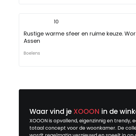
10
Rustige warme sfeer en ruime keuze. Wo
Assen
Boelens
Waar vind je
XOOON
in de wink
XOOON is opvallend, eigenzinnig en trendy, 
totaal concept voor de woonkamer. De colle
wordt regelmatig vernieuwd en speelt in op 