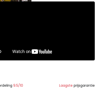
rdeling
9.5/10
Laagste
prijsgarantie