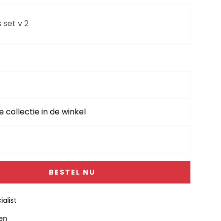
 set v 2
k
e collectie in de winkel
+2.5 R Bellini
BESTEL NU
alist
gen