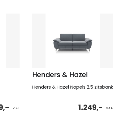
Henders & Hazel
Henders & Hazel Napels 2.5 zitsbank
9,-
1.249,-
v.a.
v.a.