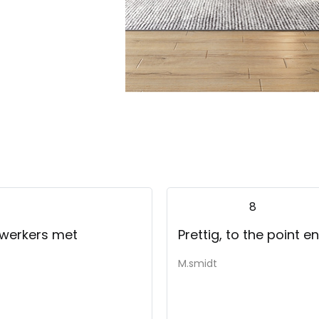
8
ewerkers met
Prettig, to the point 
M.smidt