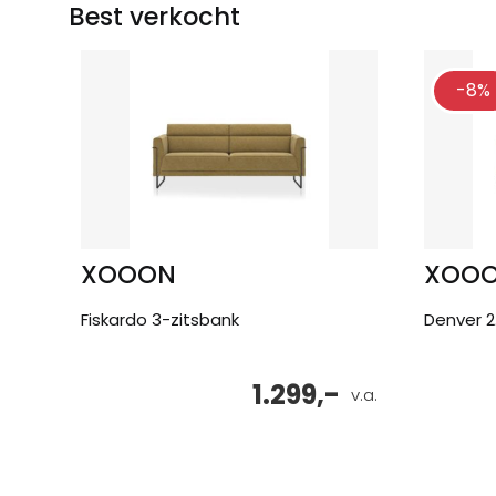
Best verkocht
-8%
XOOON
XOO
Fiskardo 3-zitsbank
Denver 2
1.299,-
v.a.