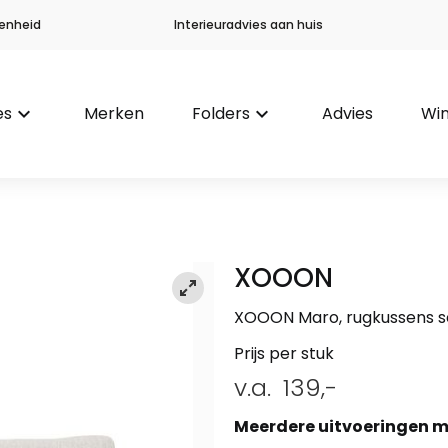
enheid
Interieuradvies aan huis
es
keyboard_arrow_down
Merken
Folders
keyboard_arrow_down
Advies
Win
XOOON
XOOON Maro, rugkussens se
Prijs per stuk
v.a.
139,-
Meerdere uitvoeringen m