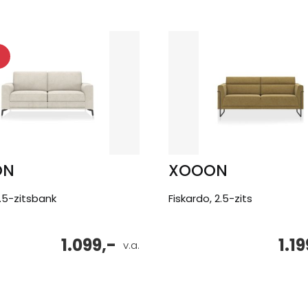
ON
XOOON
.5-zitsbank
Fiskardo, 2.5-zits
1.099,-
1.19
v.a.