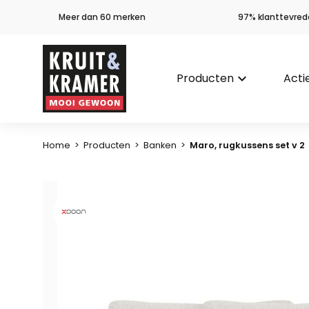
Meer dan 60 merken
97% klanttevred
Producten
keyboard_arrow_down
Acti
Home
>
Producten
>
Banken
>
Maro, rugkussens set v 2