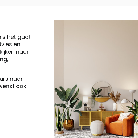
als het gaat
vies en
ijken naar
ng,
eurs naar
 wenst ook