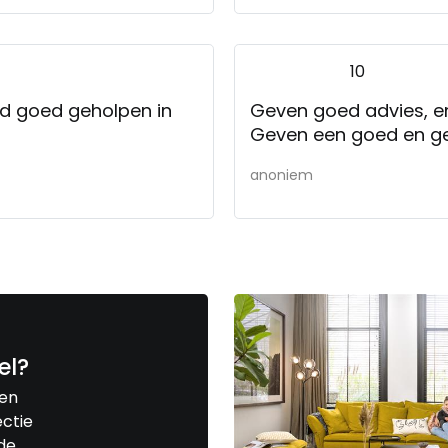
10
rd goed geholpen in
Geven goed advies, en
Geven een goed en g
anoniem
el?
een
ctie
de