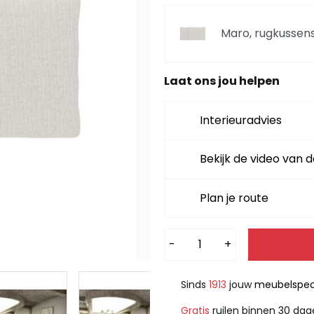
Maro, rugkussens
Laat ons jou helpen
Maro, poef
Interieuradvies
Maro, 2,5 zitsban
Bekijk de video van d
Plan je route
Maro, Ottomane L
Alternative:
-
+
Sinds
1913
jouw
meubelspeci
Gratis
ruilen binnen 30 da