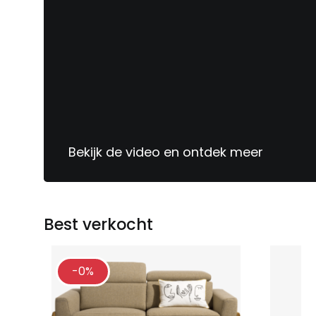
Sinds
1913
jouw
meubelspecialist
Bekijk de video en ontdek meer
Best verkocht
-0%