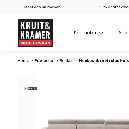
Meer dan 60 merken
97% klanttevred
Producten
keyboard_arrow_down
Acti
Home
>
Producten
>
Banken
>
Hoekbank met relax Nard