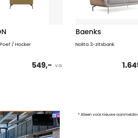
ON
Baenks
 Poef / Hocker
Nolita 3-zitsbank
549,-
1.64
v.a.
* Alleen voor nieuwe aanmeldi