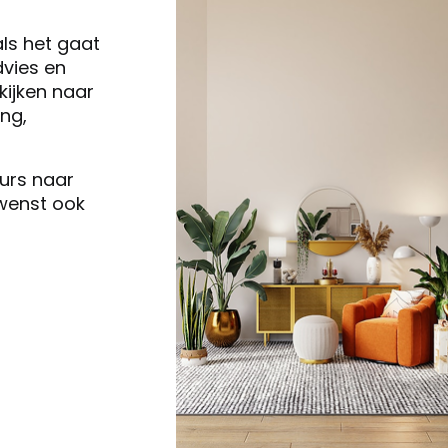
als het gaat
vies en
ijken naar
ng,
eurs naar
 wenst ook