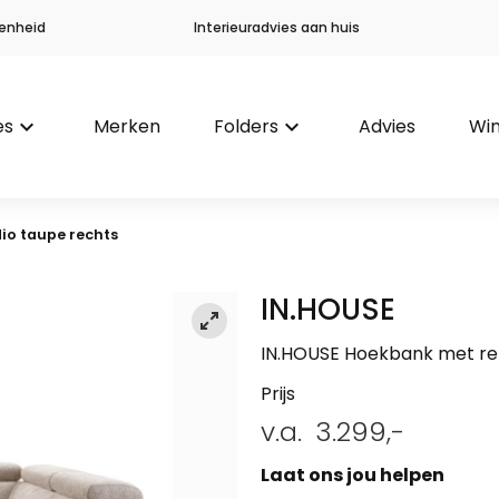
enheid
Interieuradvies aan huis
es
keyboard_arrow_down
Merken
Folders
keyboard_arrow_down
Advies
Win
io taupe rechts
IN.HOUSE
IN.HOUSE Hoekbank met rel
Prijs
v.a.
3.299,-
Laat ons jou helpen