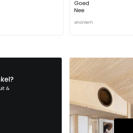
Goed
Nee
anoniem
nkel?
uit &