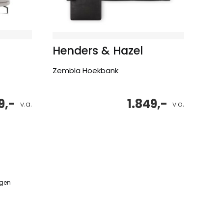
Henders & Hazel
Zembla Hoekbank
9,-
1.849,-
v.a.
v.a.
ngen