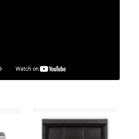
rdeling
9.5/10
Laagste
prijsgarantie