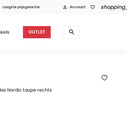
shopping
Laagste prijsgarantie
person_outline
Account
favorite_border
Producten
zoeken
search
kels
OUTLET
ax Nardio taupe rechts