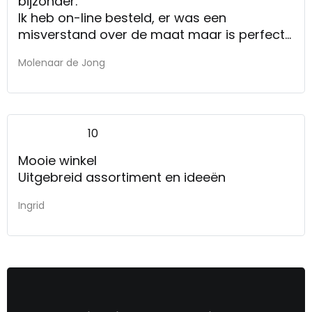
bijzonder.
Ik heb on-line besteld, er was een
misverstand over de maat maar is perfect
opgelost, ik ben er blij mee, helaas woon ik
Molenaar de Jong
te ver weg om even binnen te lopen.
10
Mooie winkel
Uitgebreid assortiment en ideeën
Ingrid