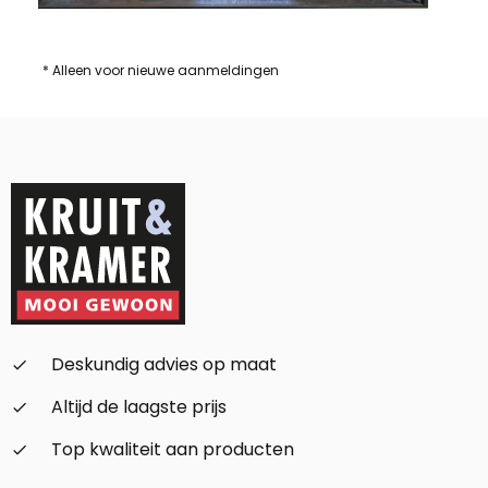
* Alleen voor nieuwe aanmeldingen
Deskundig advies op maat
check_small
Altijd de laagste prijs
check_small
Top kwaliteit aan producten
check_small