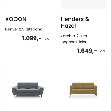
XOOON
Henders &
Hazel
Denver 2.5-zitsbank
Zembla, 2-zits +
1.099,-
v.a.
longchair links
1.649,-
v.a.