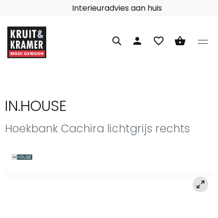
Interieuradvies aan huis
person
favorite_border
shopping_basket
IN.HOUSE
Hoekbank Cachira lichtgrijs rechts