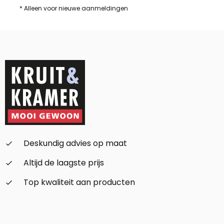
* Alleen voor nieuwe aanmeldingen
Deskundig advies op maat
check_small
Altijd de laagste prijs
check_small
Top kwaliteit aan producten
check_small