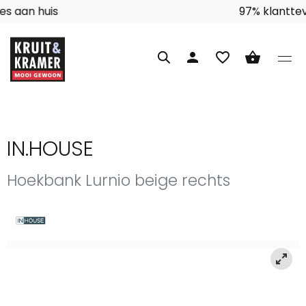
Interieuradvies aan huis
person
favorite_border
shopping_basket
IN.HOUSE
Hoekbank Lurnio beige rechts