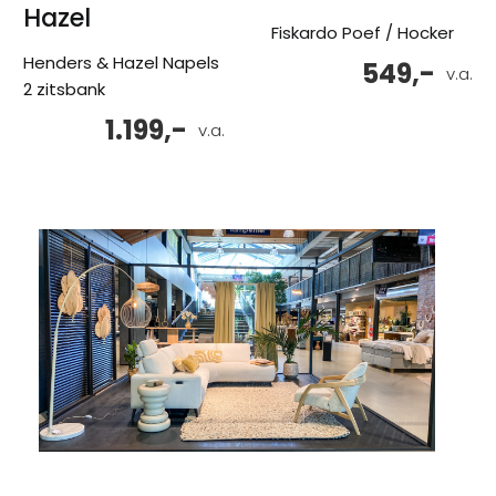
Hazel
Fiskardo Poef / Hocker
Henders & Hazel Napels
549,-
v.a.
2 zitsbank
1.199,-
v.a.