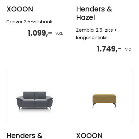
XOOON
Henders &
Hazel
Denver 2.5-zitsbank
Zembla, 2,5-zits +
1.099,-
v.a.
longchair links
1.749,-
v.a.
Henders &
XOOON