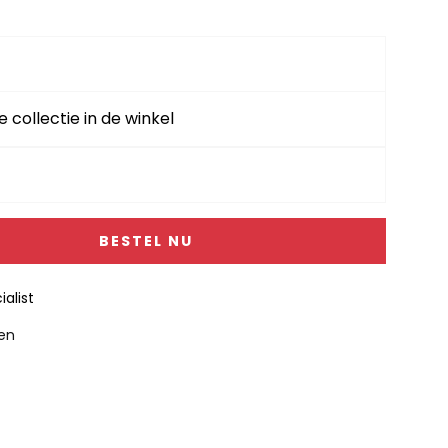
e collectie in de winkel
BESTEL NU
alist
gen