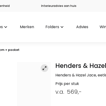
enheid
Interieuradvies aan huis
es
keyboard_arrow_down
Merken
Folders
keyboard_arrow_down
Advies
Win
cm + pocket
Henders & Haze
Henders & Hazel Jace, ee
Prijs per stuk
v.a.
569,-