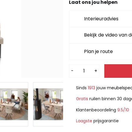
Laat ons jou helpen
Interieuradvies
Bekijk de video van d
Plan je route
Alternative:
-
+
Sinds
1913
jouw
meubelspeci
Gratis
ruilen binnen 30 da
Klantenbeoordeling
9.5/10
Laagste
prijsgarantie