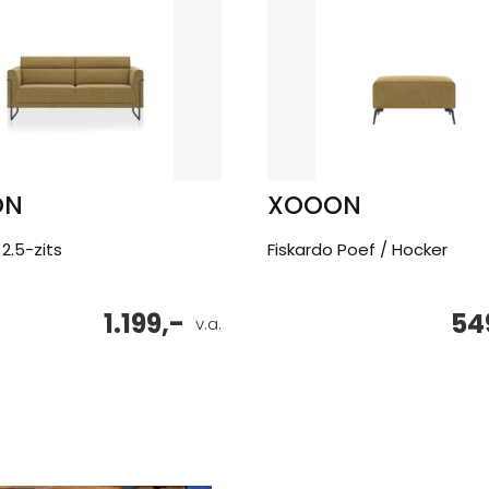
ON
XOOON
 2.5-zits
Fiskardo Poef / Hocker
1.199,-
54
v.a.