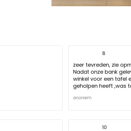
8
zeer tevreden, zie op
Nadat onze bank gele
winkel voor een tafel 
geholpen heeft ,was t
gesjouwd om te prober
anoniem
persoonlijke aandacht 
een prachtige, nieuw 
10