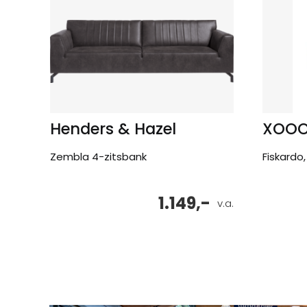
Henders & Hazel
XOO
Zembla 4-zitsbank
Fiskardo,
1.149,-
v.a.