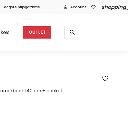
shopping
Laagste prijsgarantie
person_outline
Account
favorite_border
Producten
zoeken
search
kels
OUTLET
l
SFEERFOTO
tkamerbank 140 cm + pocket