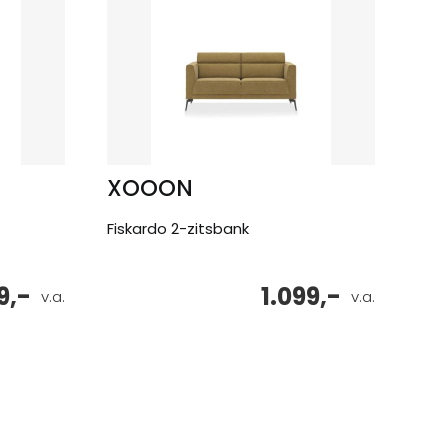
XOOON
Fiskardo 2-zitsbank
9,-
1.099,-
v.a.
v.a.