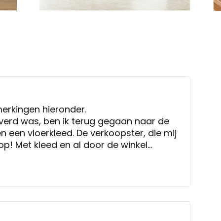
merkingen hieronder.
verd was, ben ik terug gegaan naar de
en een vloerkleed. De verkoopster, die mij
op! Met kleed en al door de winkel
en bij de bank. Zeer tevreden over de
en het succesvolle advies! Wij zitten in
ingerichte, woonkamer.