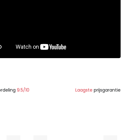
rdeling
9.5/10
Laagste
prijsgarantie