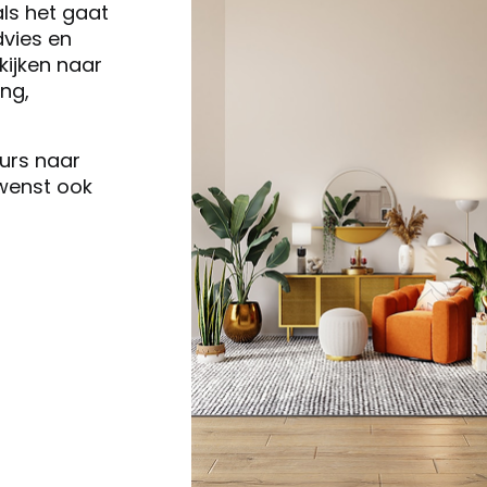
als het gaat
vies en
ijken naar
ng,
eurs naar
 wenst ook