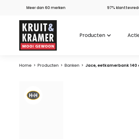
Meer dan 60 merken
97% klanttevred
Producten
keyboard_arrow_down
Acti
Home
>
Producten
>
Banken
>
Jace, eetkamerbank 140 