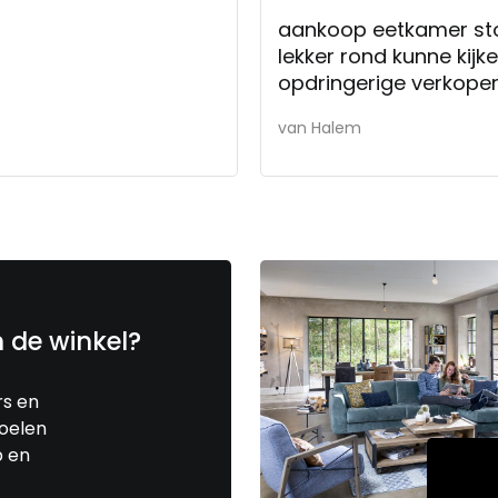
aankoop eetkamer st
lekker rond kunne kijk
opdringerige verkoper 
van Halem
n de winkel?
rs en
toelen
p en