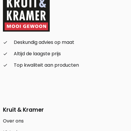
Deskundig advies op maat
check_small
Altijd de laagste prijs
check_small
Top kwaliteit aan producten
check_small
Kruit & Kramer
Over ons