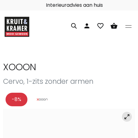
Interieuradvies aan huis
person
favorite_border
shopping_basket
XOOON
Cervo, 1-zits zonder armen
-8%