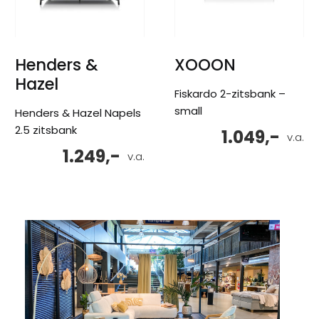
Henders &
XOOON
Hazel
Fiskardo 2-zitsbank –
small
Henders & Hazel Napels
2.5 zitsbank
1.049,-
v.a.
1.249,-
v.a.