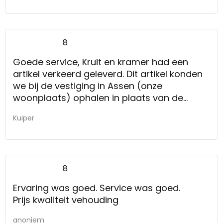
8
Goede service, Kruit en kramer had een
artikel verkeerd geleverd. Dit artikel konden
we bij de vestiging in Assen (onze
woonplaats) ophalen in plaats van de
winkel waar we het gekocht hebben
Kuiper
(Groningen).
Veel keus!!
8
Ervaring was goed. Service was goed.
Prijs kwaliteit vehouding
anoniem