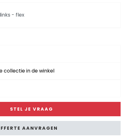
links - flex
ex
flex
e collectie in de winkel
cker
STEL JE VRAAG
flex
FFERTE AANVRAGEN