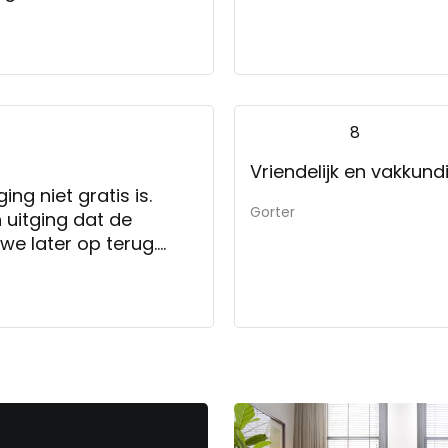
8
Vriendelijk en vakkun
ng niet gratis is.
Gorter
 uitging dat de
we later op terug.
ankopen bleek dat de
n. Ik adviseer hierbij
ucten te vermelden.
 was en de stoel en
 vind ik het rekenen
 tegenvaller.