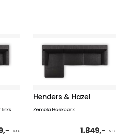
Henders & Hazel
 links
Zembla Hoekbank
9,-
1.849,-
v.a.
v.a.