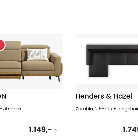
ON
Henders & Hazel
-zitsbank
Zembla, 2,5-zits + longchair
1.149,-
1.74
v.a.