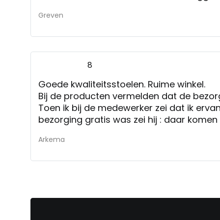
Greven
8
Goede kwaliteitsstoelen. Ruime winkel.
Bij de producten vermelden dat de bezorgi
Toen ik bij de medewerker zei dat ik ervan
bezorging gratis was zei hij : daar komen 
Toen we zeiden dat we de stoel wilden a
Arkema
bezorgkosten van 90 euro er nog bij kwame
op dit eerder aan te geven of bij de prod
Aangezien het aankoopbedrag 3000 euro
hocker binnen 10 minuten geplaatst waren
van 90 euro bezorgkosten een behoorlijke