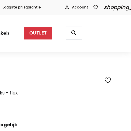
shopping
Laagste prijsgarantie
person_outline
Account
favorite_border
Producten
zoeken
search
kels
OUTLET
SFEERFOTO
s - flex
ogelijk