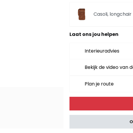
Casoli, longchair 
Laat ons jou helpen
Casoli, 3-zits - fl
Interieuradvies
Casoli, 2.5-zits - 
Bekijk de video van d
Plan je route
Casoli, poef / ho
Alternative:
Casoli, 3.5-zits - 
O