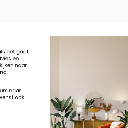
als het gaat
vies en
ijken naar
ng,
eurs naar
 wenst ook