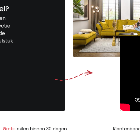
el?
een
ctie
de
elstuk
Gratis
ruilen binnen 30 dagen
Klantenbeoo