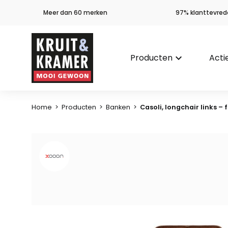
Meer dan 60 merken
97% klanttevred
Producten
keyboard_arrow_down
Acti
Home
>
Producten
>
Banken
>
Casoli, longchair links – f