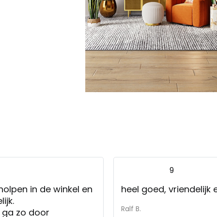
9
holpen in de winkel en
heel goed, vriendelij
ijk.
Ralf B.
n ga zo door