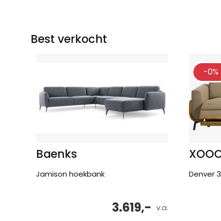
Best verkocht
-0%
Baenks
XOO
Jamison hoekbank
Denver 3
3.619,-
v.a.