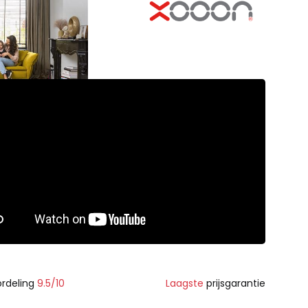
rdeling
9.5/10
Laagste
prijsgarantie