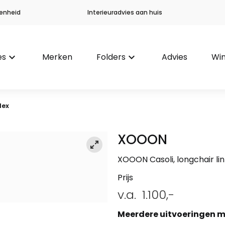
enheid
Interieuradvies aan huis
es
keyboard_arrow_down
Merken
Folders
keyboard_arrow_down
Advies
Win
lex
XOOON
XOOON Casoli, longchair link
Prijs
v.a.
1.100,-
Meerdere uitvoeringen m