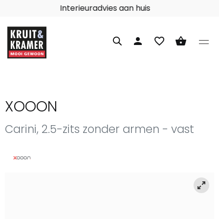
Interieuradvies aan huis
person
favorite_border
shopping_basket
XOOON
Carini, 2.5-zits zonder armen - vast