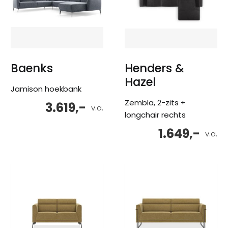
Baenks
Henders &
Hazel
Jamison hoekbank
Zembla, 2-zits +
3.619,-
v.a.
longchair rechts
1.649,-
v.a.