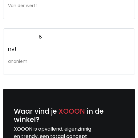
Alles was goed geregeld alleen jammer dat
Van der werff
het computer systeem niet werkte
waardoor niet optimaal beeld kon worden
gegeven. Maar dit is voor ons geen reden
niet weer terug te komen.
8
nvt
anoniem
Waar vind je
XOOON
in de
winkel?
XOOON is opvallend, eigenzinnig
en trendy, een totaal concept