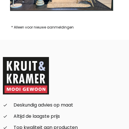
* Alleen voor nieuwe aanmeldingen
Deskundig advies op maat
check_small
Altijd de laagste prijs
check_small
Top kwaliteit aan producten
check_small