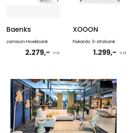
Baenks
XOOON
Jamison Hoekbank
Fiskardo 3-zitsbank
2.279,-
1.299,-
v.a.
v.a.