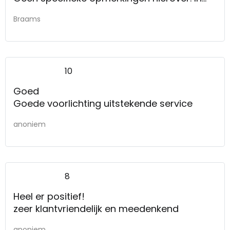
algemene zin de tip om de verkopers qua
Braams
kennis en kunde op dit niveau te hebben.
10
Goed
Goede voorlichting uitstekende service
anoniem
8
Heel er positief!
zeer klantvriendelijk en meedenkend
anoniem