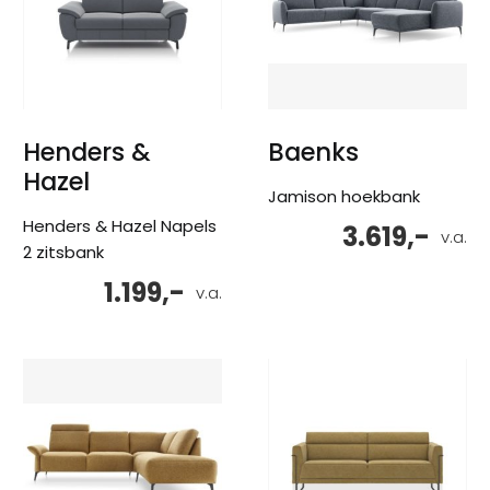
Henders &
Baenks
Hazel
Jamison hoekbank
Henders & Hazel Napels
3.619,-
v.a.
2 zitsbank
1.199,-
v.a.