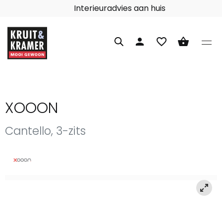
Interieuradvies aan huis
person
favorite_border
shopping_basket
XOOON
Cantello, 3-zits