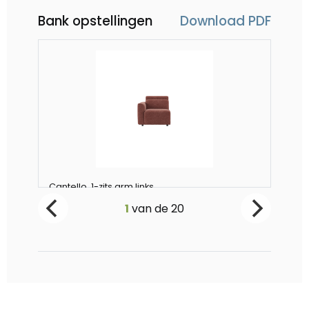
Bank opstellingen
Download PDF
Cantello, 1-zits arm links
Can
Vanaf €749
V
1
van de
20
-
0
+
-