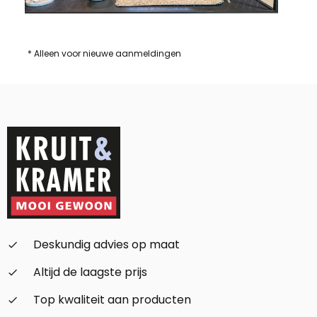
* Alleen voor nieuwe aanmeldingen
Deskundig advies op maat
check_small
Altijd de laagste prijs
check_small
Top kwaliteit aan producten
check_small