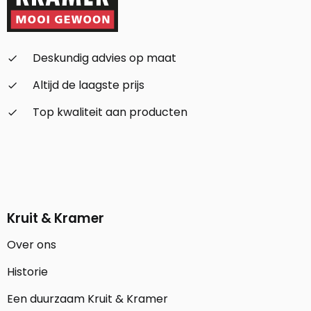
Deskundig advies op maat
check_small
Altijd de laagste prijs
check_small
Top kwaliteit aan producten
check_small
Kruit & Kramer
Over ons
Historie
Een duurzaam Kruit & Kramer