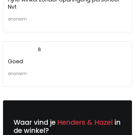
Nvt
anoniem
8
Goed
anoniem
Waar vind je
Henders & Hazel
in
de winkel?