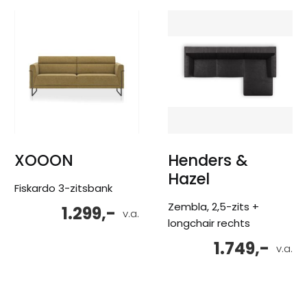
XOOON
Henders &
Hazel
Fiskardo 3-zitsbank
Zembla, 2,5-zits +
1.299,-
v.a.
longchair rechts
1.749,-
v.a.