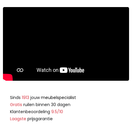
Sinds
1913
jouw
meubelspecialist
Gratis
ruilen binnen 30 dagen
Klantenbeoordeling
9.5/10
Laagste
prijsgarantie