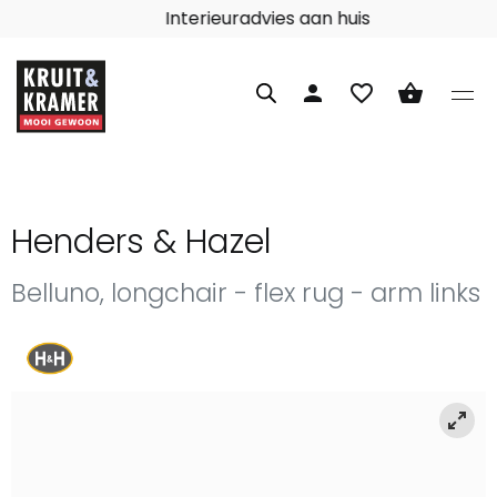
Interieuradvies aan huis
person
favorite_border
shopping_basket
Henders & Hazel
Belluno, longchair - flex rug - arm links