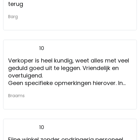
terug
Barg
10
Verkoper is heel kundig, weet alles met veel
geduld goed uit te leggen. Vriendelijk en
overtuigend.
Geen specifieke opmerkingen hierover. In
algemene zin de tip om de verkopers qua
Braams
kennis en kunde op dit niveau te hebben.
10
Fijne winkel zonder opdringerig personeel