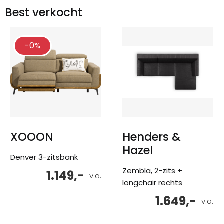
Best verkocht
-0%
XOOON
Henders &
Hazel
Denver 3-zitsbank
Zembla, 2-zits +
1.149,-
v.a.
longchair rechts
1.649,-
v.a.