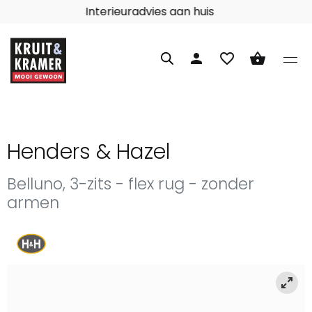
Interieuradvies aan huis
person
favorite_border
shopping_basket
Henders & Hazel
Belluno, 3-zits - flex rug - zonder
armen