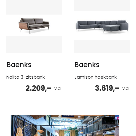
Baenks
Baenks
Nolita 3-zitsbank
Jamison hoekbank
2.209,-
3.619,-
v.a.
v.a.