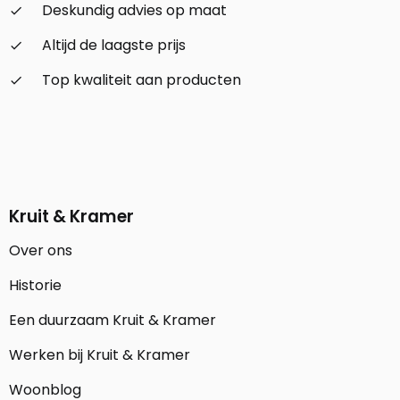
Deskundig advies op maat
check_small
Altijd de laagste prijs
check_small
Top kwaliteit aan producten
check_small
Kruit & Kramer
Over ons
Historie
Een duurzaam Kruit & Kramer
Werken bij Kruit & Kramer
Woonblog