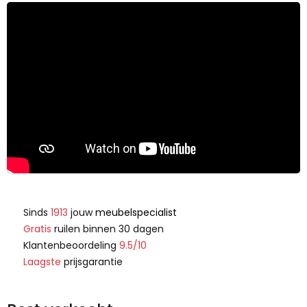
Sinds
1913
jouw
meubelspecialist
Gratis
ruilen binnen 30 dagen
Klantenbeoordeling
9.5/10
Laagste
prijsgarantie