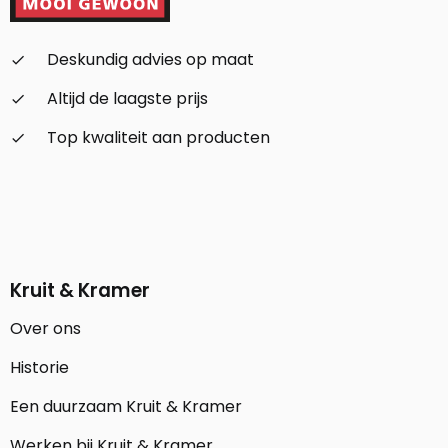
Deskundig advies op maat
check_small
Altijd de laagste prijs
check_small
Top kwaliteit aan producten
check_small
Kruit & Kramer
Over ons
Historie
Een duurzaam Kruit & Kramer
Werken bij Kruit & Kramer