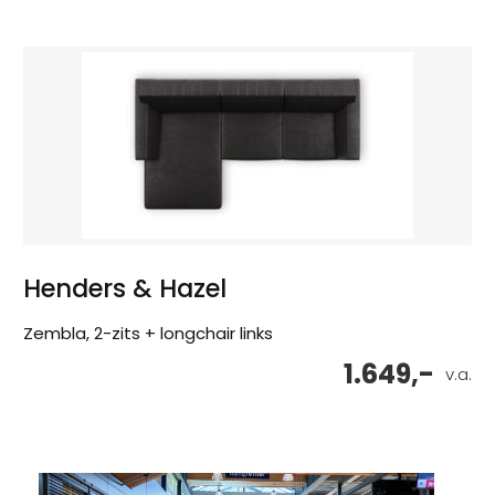
Henders & Hazel
Zembla, 2-zits + longchair links
1.649,-
v.a.