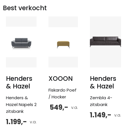
Best verkocht
Henders
XOOON
Henders
& Hazel
& Hazel
Fiskardo Poef
/ Hocker
Henders &
Zembla 4-
Hazel Napels 2
zitsbank
549,-
v.a.
zitsbank
1.149,-
v.a.
1.199,-
v.a.