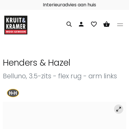
Interieuradvies aan huis
person
favorite_border
shopping_basket
Henders & Hazel
Belluno, 3.5-zits - flex rug - arm links