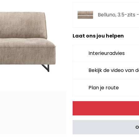
Belluno, 3.5-zits -
Laat ons jou helpen
Belluno, divan re
Interieuradvies
Belluno, divan rec
Bekijk de video van d
Plan je route
Belluno, divan lin
Alternative:
Belluno, divan link
O