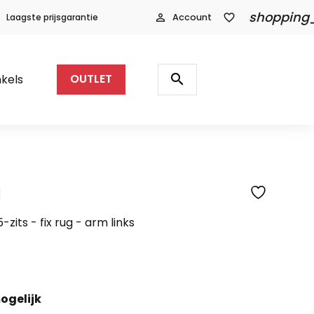
shopping
Laagste prijsgarantie
person_outline
Account
favorite_border
Producten
zoeken
search
kels
OUTLET
l
SFEERFOTO
-zits - fix rug - arm links
ogelijk