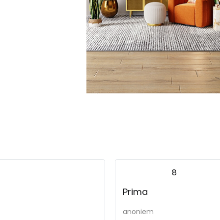
Belluno, 2.5-zits -
8
Prima
anoniem