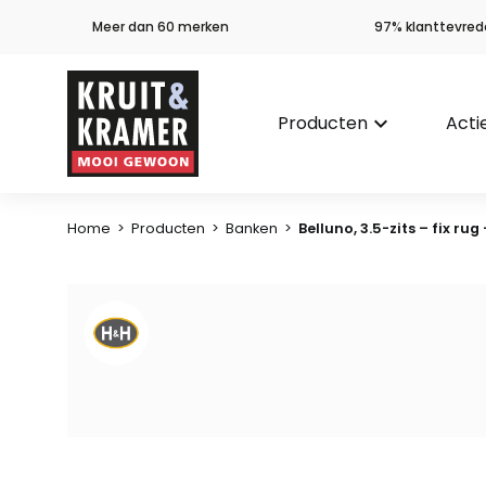
Meer dan 60 merken
97% klanttevred
Producten
keyboard_arrow_down
Acti
Home
>
Producten
>
Banken
>
Belluno, 3.5-zits – fix rug