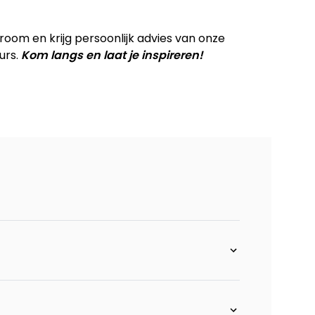
flex rug
om en krijg persoonlijk advies van onze
urs.
Kom langs en laat je inspireren!
ix rug
rm rechts + longchair links + flex
rm links + longchair rechts + flex
inks - stof Derby
rechts - stof Derby