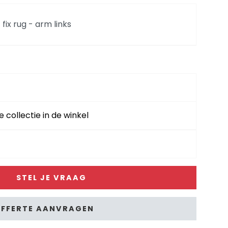
 fix rug - arm links
chts flex
hts fix
e collectie in de winkel
ks flex
STEL JE VRAAG
s fix
FFERTE AANVRAGEN