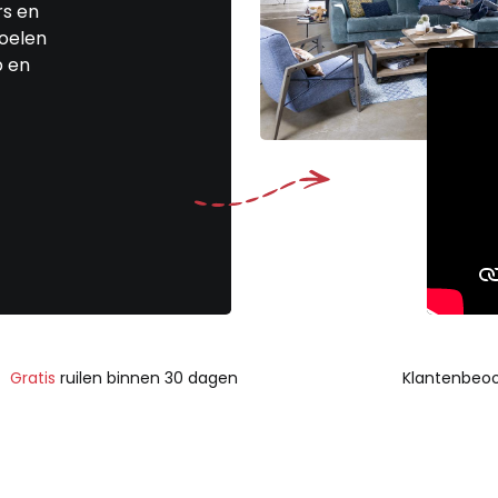
rs en
toelen
p en
Gratis
ruilen binnen 30 dagen
Klantenbeoo