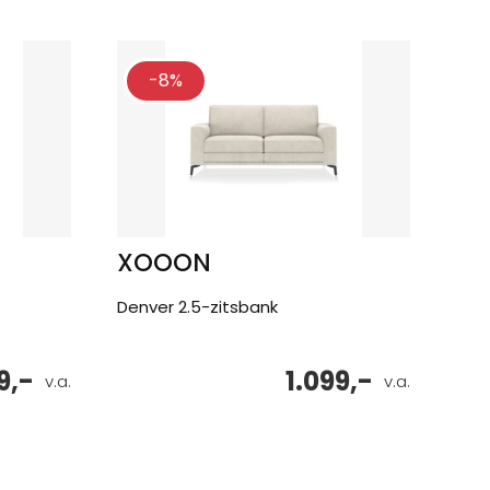
-8%
XOOON
Denver 2.5-zitsbank
9,-
1.099,-
v.a.
v.a.