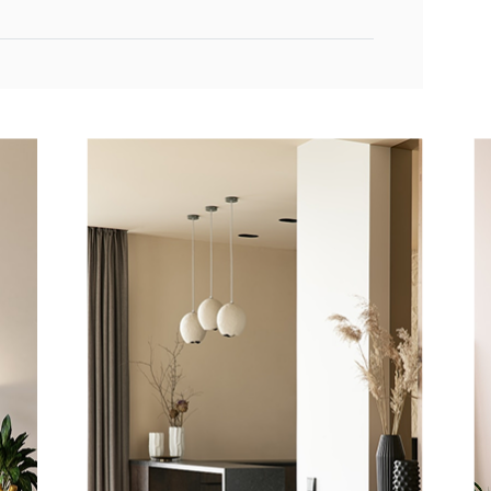
k rechts - stof Derby
k links - stof Derby
 flex rug
ocker 118 x 62 cm
flex rug
ix rug