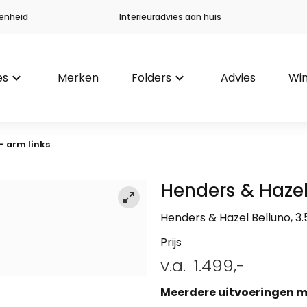
enheid
Interieuradvies aan huis
es
keyboard_arrow_down
Merken
Folders
keyboard_arrow_down
Advies
Win
 – arm links
Henders & Haze
Henders & Hazel Belluno, 3.5
Prijs
v.a.
1.499,-
Meerdere uitvoeringen m