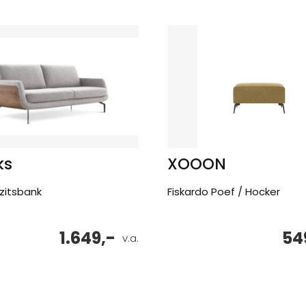
ks
XOOON
-zitsbank
Fiskardo Poef / Hocker
1.649,-
54
v.a.