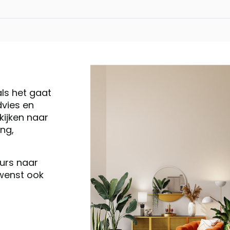
Belluno, hoekban
Belluno, hoekban
als het gaat
vies en
Belluno, 2.5-zits -
ijken naar
ng,
Belluno, poef / h
eurs naar
 wenst ook
Belluno, 3-zits - 
Belluno, 3-zits - f