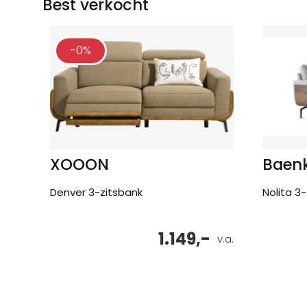
Best verkocht
-0%
XOOON
Baen
Denver 3-zitsbank
Nolita 3
1.149,-
v.a.