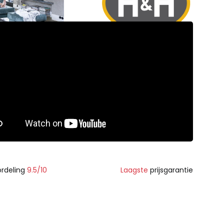
rdeling
9.5/10
Laagste
prijsgarantie