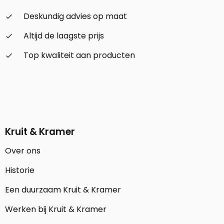
Deskundig advies op maat
check_small
Altijd de laagste prijs
check_small
Top kwaliteit aan producten
check_small
Kruit & Kramer
Over ons
Historie
Een duurzaam Kruit & Kramer
Werken bij Kruit & Kramer