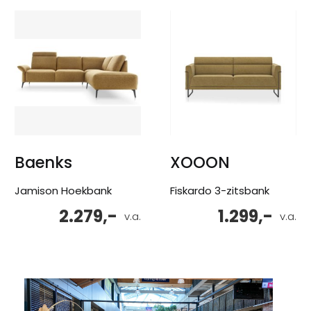
Baenks
XOOON
Jamison Hoekbank
Fiskardo 3-zitsbank
2.279,-
1.299,-
v.a.
v.a.