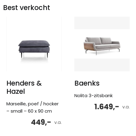
Best verkocht
Henders &
Baenks
Hazel
Nolita 3-zitsbank
Marseille, poef / hocker
1.649,-
v.a.
– small – 60 x 90 cm
449,-
v.a.