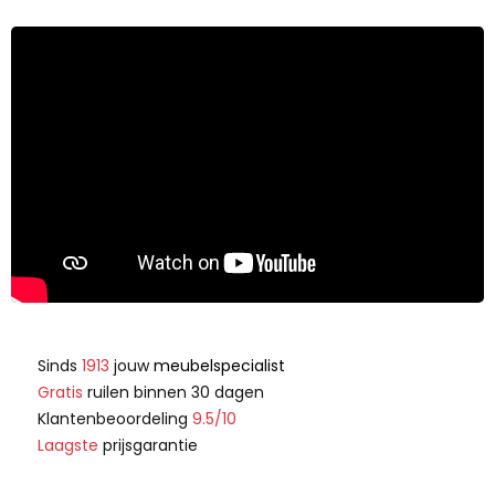
Sinds
1913
jouw
meubelspecialist
Gratis
ruilen binnen 30 dagen
Klantenbeoordeling
9.5/10
Laagste
prijsgarantie