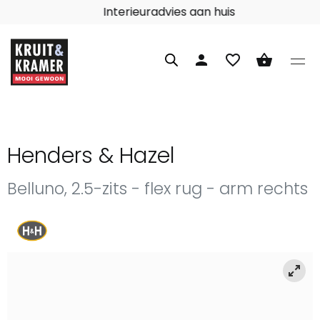
Interieuradvies aan huis
person
favorite_border
shopping_basket
Henders & Hazel
Belluno, 2.5-zits - flex rug - arm rechts