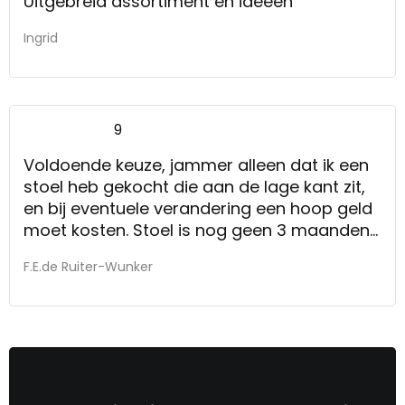
Uitgebreid assortiment en ideeën
Ingrid
9
Voldoende keuze, jammer alleen dat ik een
stoel heb gekocht die aan de lage kant zit,
en bij eventuele verandering een hoop geld
moet kosten. Stoel is nog geen 3 maanden
oud en waar ik wel lang plezier van hoop te
F.E.de Ruiter-Wunker
hebben.