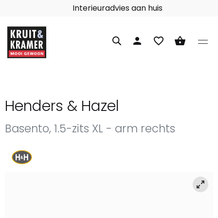
Interieuradvies aan huis
person
favorite_border
shopping_basket
Henders & Hazel
Basento, 1.5-zits XL - arm rechts