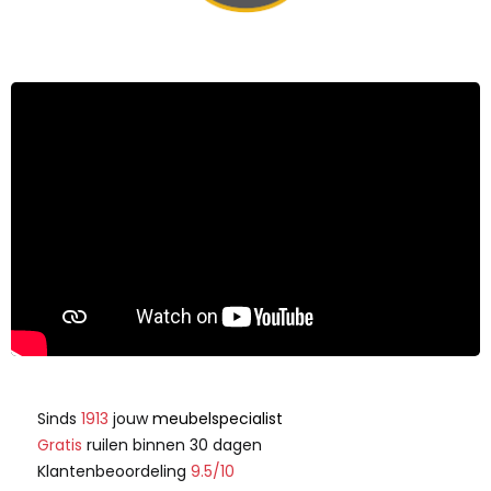
Sinds
1913
jouw
meubelspecialist
Gratis
ruilen binnen 30 dagen
Klantenbeoordeling
9.5/10