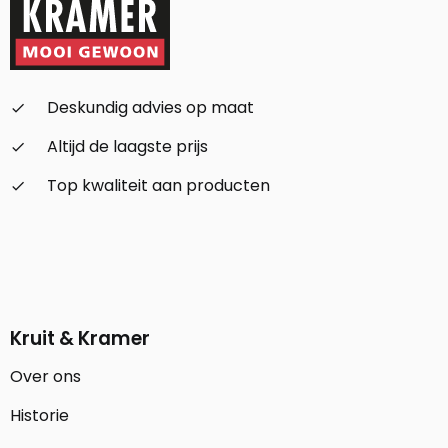
Deskundig advies op maat
check_small
Altijd de laagste prijs
check_small
Top kwaliteit aan producten
check_small
Kruit & Kramer
Over ons
Historie