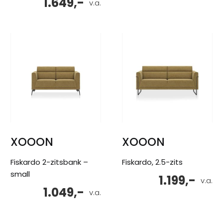
1.649,-
v.a.
XOOON
XOOON
Fiskardo 2-zitsbank –
Fiskardo, 2.5-zits
small
1.199,-
v.a.
1.049,-
v.a.