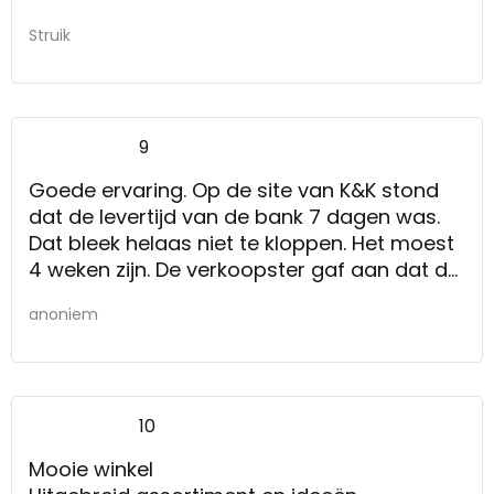
Struik
9
Goede ervaring. Op de site van K&K stond
dat de levertijd van de bank 7 dagen was.
Dat bleek helaas niet te kloppen. Het moest
4 weken zijn. De verkoopster gaf aan dat de
4 weken heel waarschijnlijk inderdaad 4
anoniem
weken zouden zijn. De bank werd geleverd in
de afgesproken week. Prima!
10
Mooie winkel