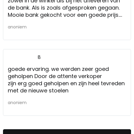
zowel in de winkel als bij het afleveren van
de bank. Als is zoals afgesproken gegaan.
Mooie bank gekocht voor een goede prijs.
We genieten er dagelijks van. Een aanrader
anoniem
voor een goede meubelzaak waarbij je
gegarandeerd wel kan slagen als je op zoek
bent naar items voor thuis!
8
goede ervaring. we werden zeer goed
geholpen Door de attente verkoper
zijn erg goed geholpen en zijn heel tevreden
met de nieuwe stoelen
anoniem