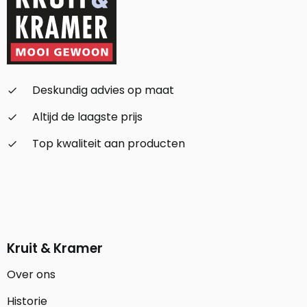
Deskundig advies op maat
check_small
Altijd de laagste prijs
check_small
Top kwaliteit aan producten
check_small
Kruit & Kramer
Over ons
Historie