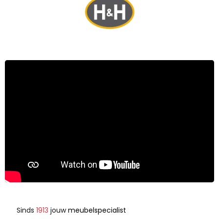
Sinds
1913
jouw
meubelspecialist