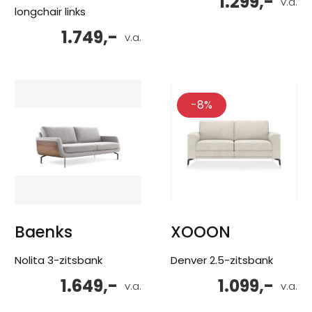
1.299,-
v.a.
longchair links
1.749,-
v.a.
-8%
Baenks
XOOON
Nolita 3-zitsbank
Denver 2.5-zitsbank
1.649,-
1.099,-
v.a.
v.a.