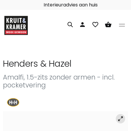
Interieuradvies aan huis
person
favorite_border
shopping_basket
Henders & Hazel
Amalfi, 1.5-zits zonder armen - incl.
pocketvering