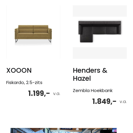
XOOON
Henders &
Hazel
Fiskardo, 2.5-zits
Zembla Hoekbank
1.199,-
v.a.
1.849,-
v.a.