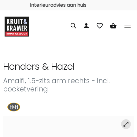
Interieuradvies aan huis
person
favorite_border
shopping_basket
Henders & Hazel
Amalfi, 1.5-zits arm rechts - incl.
pocketvering