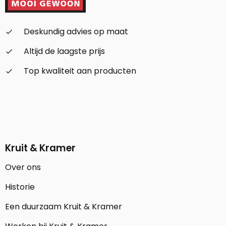
Deskundig advies op maat
check_small
Altijd de laagste prijs
check_small
Top kwaliteit aan producten
check_small
Kruit & Kramer
Over ons
Historie
Een duurzaam Kruit & Kramer