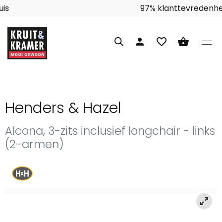
Interieuradvies aan huis
person
favorite_border
shopping_basket
Henders & Hazel
Alcona, 3-zits inclusief longchair - links
(2-armen)