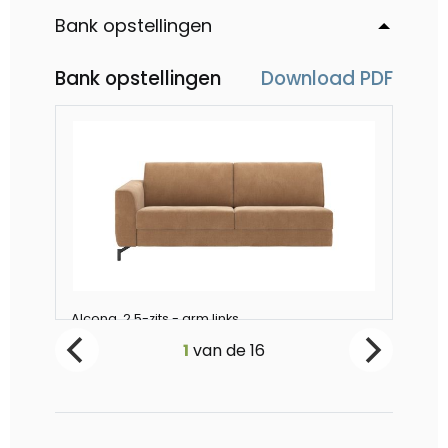
Bank opstellingen
Bank opstellingen
Download PDF
Alcona, 2.5-zits - arm links
Alc
Vanaf €1199
Va
1
van de
16
-
0
+
-