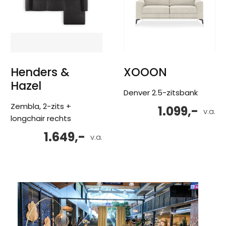
Henders &
XOOON
Hazel
Denver 2.5-zitsbank
Zembla, 2-zits +
1.099,-
v.a.
longchair rechts
1.649,-
v.a.