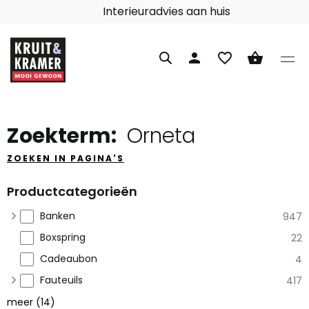
Interieuradvies aan huis
person
favorite_border
shopping_basket
Zoekterm:
Orneta
ZOEKEN IN PAGINA'S
Productcategorieën
Banken
947
Boxspring
22
Cadeaubon
4
Fauteuils
417
meer
(
14
)