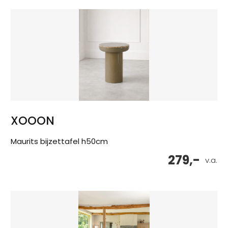
XOOON
Maurits bijzettafel h50cm
279,-
v.a.