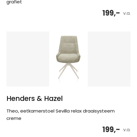
grafiet
199,-
v.a.
Henders & Hazel
Theo, eetkamerstoel Sevilla relax draaisysteem
creme
199,-
v.a.