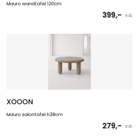
Mauro wandtafel 120cm
399,-
v.a.
XOOON
Mauro salontafel h38cm
279,-
v.a.