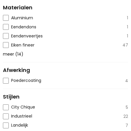
Materialen
Aluminium
1
Eendendons
1
Eendenveertjes
1
Eiken fineer
47
meer
(
14
)
Afwerking
Poedercoating
4
Stijlen
City Chique
5
Industrieel
22
Landelijk
7