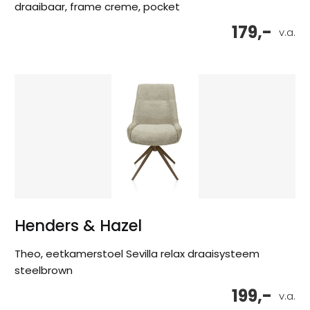
draaibaar, frame creme, pocket
179,-
v.a.
Henders & Hazel
Theo, eetkamerstoel Sevilla relax draaisysteem
steelbrown
199,-
v.a.