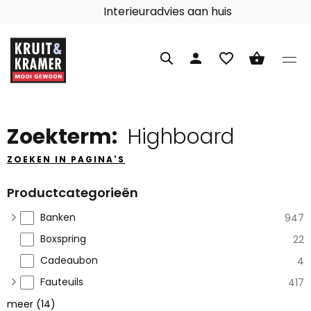
Interieuradvies aan huis
person
favorite_border
shopping_basket
Zoekterm:
Highboard
ZOEKEN IN PAGINA'S
Productcategorieën
Banken
947
Boxspring
22
Cadeaubon
4
Fauteuils
417
meer
(
14
)