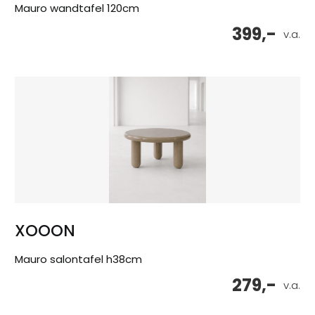
Mauro wandtafel 120cm
399,-
v.a.
XOOON
Mauro salontafel h38cm
279,-
v.a.