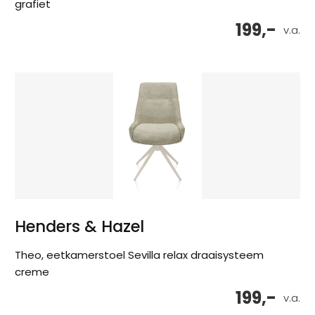
grafiet
199,-
v.a.
Henders & Hazel
Theo, eetkamerstoel Sevilla relax draaisysteem
creme
199,-
v.a.