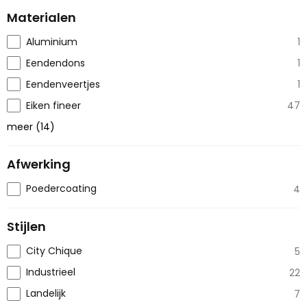
Materialen
Aluminium
1
Eendendons
1
Eendenveertjes
1
Eiken fineer
47
meer
(
14
)
Afwerking
Poedercoating
4
Stijlen
City Chique
5
Industrieel
22
Landelijk
7