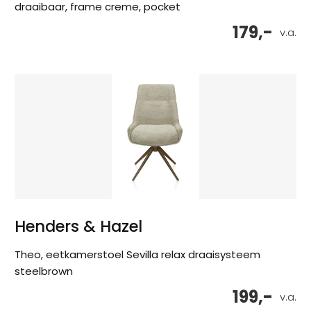
draaibaar, frame creme, pocket
179,-
v.a.
Henders & Hazel
Theo, eetkamerstoel Sevilla relax draaisysteem
steelbrown
199,-
v.a.