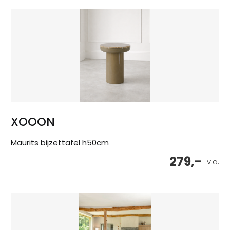
XOOON
Maurits bijzettafel h50cm
279,-
v.a.