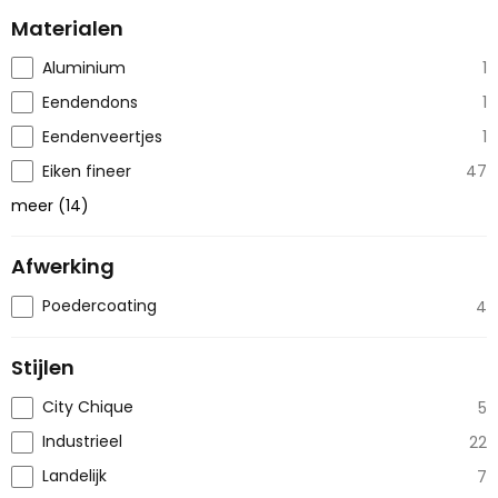
Materialen
Aluminium
1
Eendendons
1
Eendenveertjes
1
Eiken fineer
47
meer
(
14
)
Afwerking
Poedercoating
4
Stijlen
City Chique
5
Industrieel
22
Landelijk
7