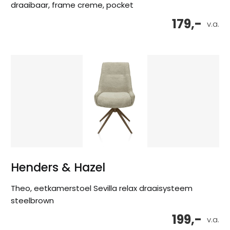
draaibaar, frame creme, pocket
179,-
v.a.
Henders & Hazel
Theo, eetkamerstoel Sevilla relax draaisysteem
steelbrown
199,-
v.a.