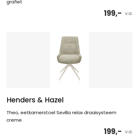
grafiet
199,-
v.a.
Henders & Hazel
Theo, eetkamerstoel Sevilla relax draaisysteem
creme
199,-
v.a.