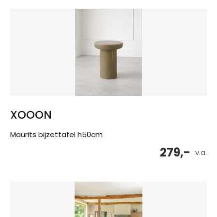
XOOON
Maurits bijzettafel h50cm
279,-
v.a.