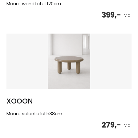
Mauro wandtafel 120cm
399,-
v.a.
XOOON
Mauro salontafel h38cm
279,-
v.a.