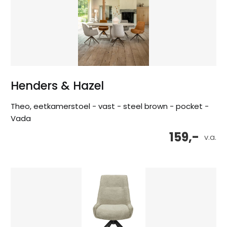
Henders & Hazel
Theo, eetkamerstoel - vast - steel brown - pocket -
Vada
159,-
v.a.