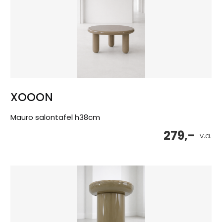
XOOON
Mauro salontafel h38cm
279,-
v.a.