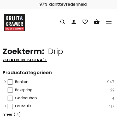
97% klanttevredenheid
person
favorite_border
shopping_basket
Zoekterm:
Drip
ZOEKEN IN PAGINA'S
Productcategorieën
Banken
947
Boxspring
22
Cadeaubon
4
Fauteuils
417
meer
(
14
)