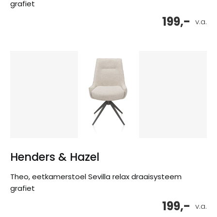
grafiet
199,-
v.a.
Henders & Hazel
Theo, eetkamerstoel Sevilla relax draaisysteem
grafiet
199,-
v.a.