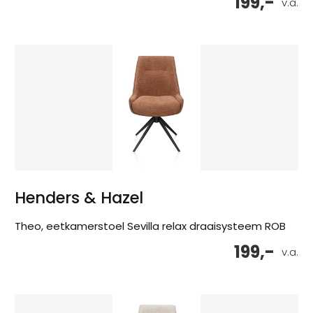
199,-
v.a.
Henders & Hazel
Theo, eetkamerstoel Sevilla relax draaisysteem ROB
199,-
v.a.