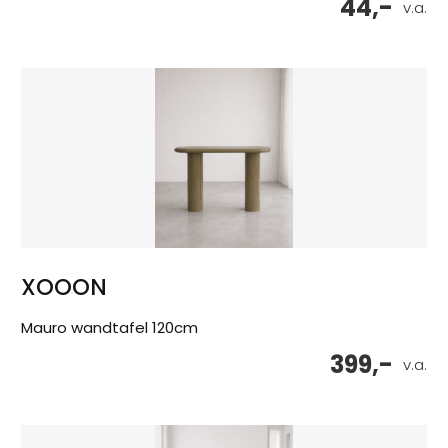
44,-
v.a.
XOOON
Mauro wandtafel 120cm
399,-
v.a.