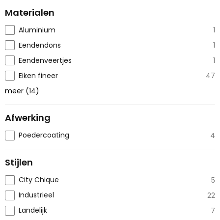
Materialen
Aluminium
1
Eendendons
1
Eendenveertjes
1
Eiken fineer
47
meer
(
14
)
Afwerking
Poedercoating
4
Stijlen
City Chique
5
Industrieel
22
Landelijk
7