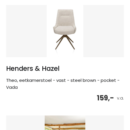
Henders & Hazel
Theo, eetkamerstoel - vast - steel brown - pocket -
Vada
159,-
v.a.