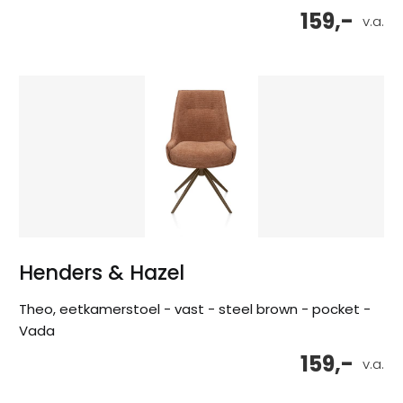
159,-
v.a.
Henders & Hazel
Theo, eetkamerstoel - vast - steel brown - pocket -
Vada
159,-
v.a.