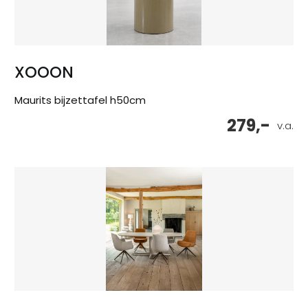
XOOON
Maurits bijzettafel h50cm
279,-
v.a.