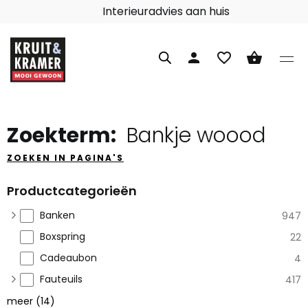
Interieuradvies aan huis
person
favorite_border
shopping_basket
Zoekterm:
Bankje woood
ZOEKEN IN PAGINA'S
Productcategorieën
Banken
947
Boxspring
22
Cadeaubon
4
Fauteuils
417
meer
(
14
)