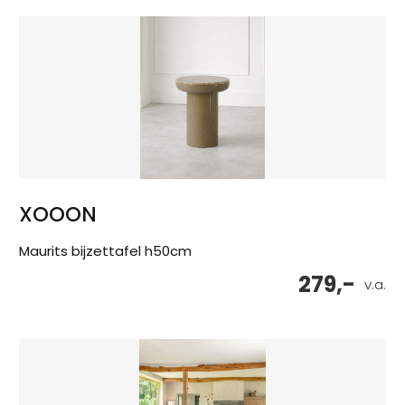
XOOON
Maurits bijzettafel h50cm
279,-
v.a.