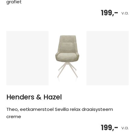
grafiet
199,-
v.a.
Henders & Hazel
Theo, eetkamerstoel Sevilla relax draaisysteem
creme
199,-
v.a.