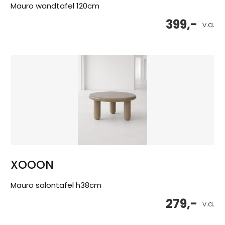
Mauro wandtafel 120cm
399,-
v.a.
XOOON
Mauro salontafel h38cm
279,-
v.a.