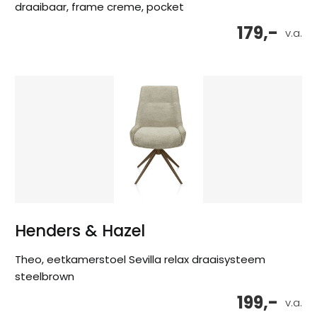
draaibaar, frame creme, pocket
179,-
v.a.
Henders & Hazel
Theo, eetkamerstoel Sevilla relax draaisysteem
steelbrown
199,-
v.a.