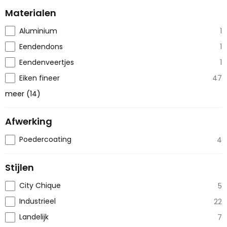
Materialen
Aluminium
1
Eendendons
1
Eendenveertjes
1
Eiken fineer
47
meer
(
14
)
Afwerking
Poedercoating
4
Stijlen
City Chique
5
Industrieel
22
Landelijk
7