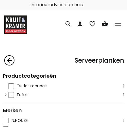
Interieuradvies aan huis
person
favorite_border
shopping_basket
Serveerplanken
arrow_back
Productcategorieën
Outlet meubels
1
Tafels
1
Merken
IN.HOUSE
1