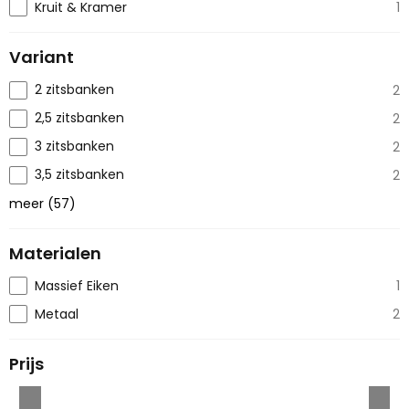
Kruit & Kramer
1
Variant
2 zitsbanken
2
2,5 zitsbanken
2
3 zitsbanken
2
3,5 zitsbanken
2
meer
(
57
)
Materialen
Massief Eiken
1
Metaal
2
Prijs