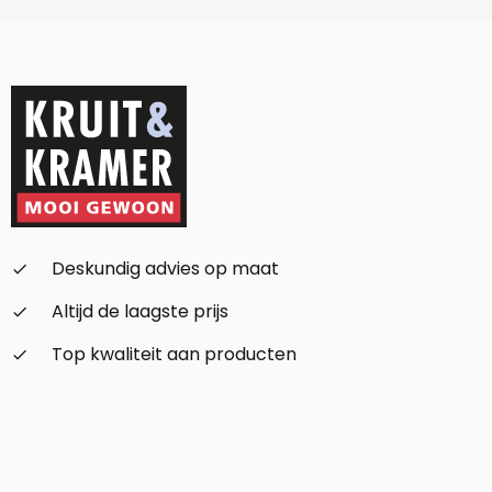
Deskundig advies op maat
check_small
Altijd de laagste prijs
check_small
Top kwaliteit aan producten
check_small