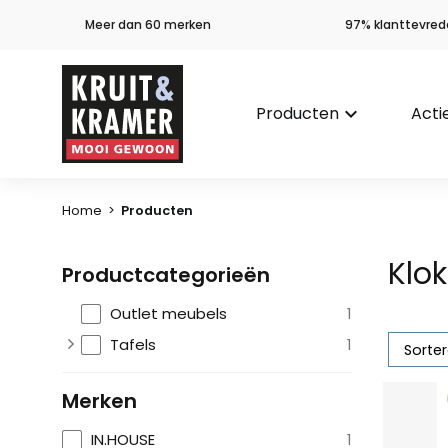
Meer dan 60 merken
97% klanttevred
Producten
keyboard_arrow_down
Acti
Home
>
Producten
Klo
Productcategorieën
Outlet meubels
1
Tafels
1
Merken
IN.HOUSE
1