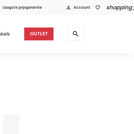
shopping
Laagste prijsgarantie
person_outline
Account
favorite_border
Producten
zoeken
search
kels
OUTLET