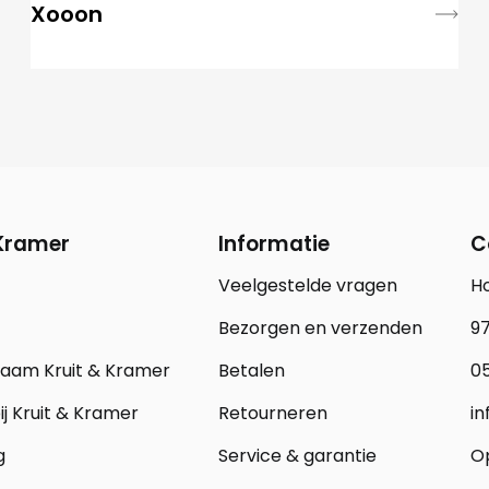
Xooon
 Kramer
Informatie
C
Veelgestelde vragen
H
Bezorgen en verzenden
97
zaam Kruit & Kramer
Betalen
05
j Kruit & Kramer
Retourneren
in
g
Service & garantie
Op