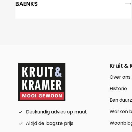
BAENKS
Kruit &
Over ons
Historie
Een duur
Werken bi
Deskundig advies op maat
check_small
Woonblo
Altijd de laagste prijs
check_small