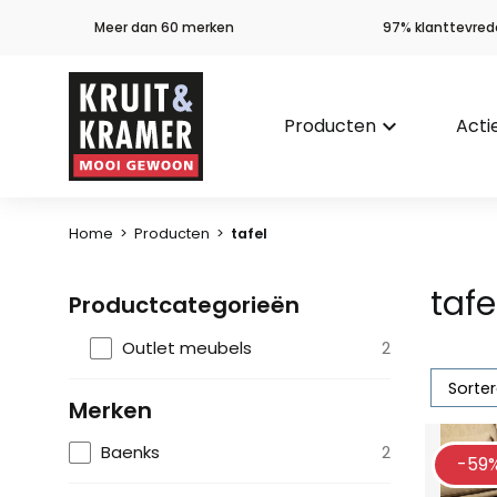
Meer dan 60 merken
97% klanttevred
Producten
keyboard_arrow_down
Acti
Home
>
Producten
>
tafel
tafe
Productcategorieën
Outlet meubels
2
Merken
Baenks
2
-59