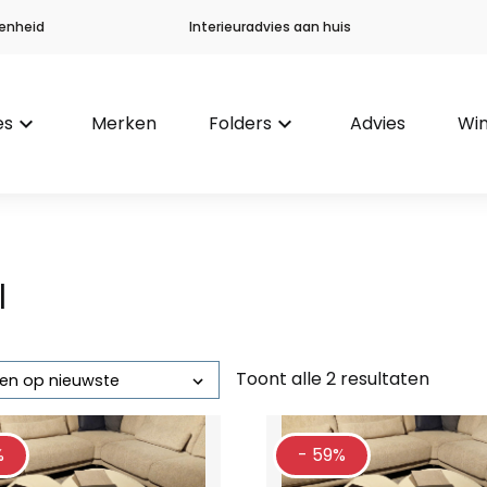
enheid
Interieuradvies aan huis
es
keyboard_arrow_down
Merken
Folders
keyboard_arrow_down
Advies
Win
l
Toont alle 2 resultaten
Gesorteerd
op
nieuwste
%
- 59%