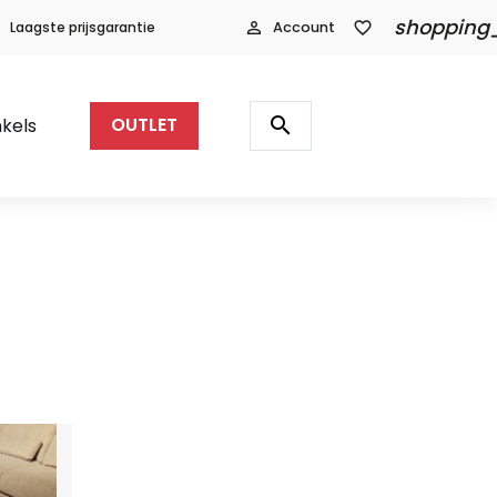
shopping
Laagste prijsgarantie
person_outline
Account
favorite_border
Producten
zoeken
search
kels
OUTLET