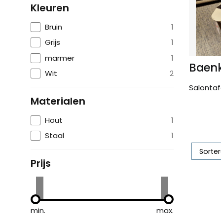
Kleuren
Bruin
1
Grijs
1
marmer
1
Baen
Wit
2
Salontafe
Materialen
Hout
1
Staal
1
Prijs
min.
max.