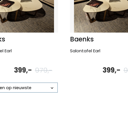
ks
Baenks
l Earl
Salontafel Earl
399,-
979,-
399,-
9
Oorspronkelijke
Huidige
prijs
prijs
was:
is:
979,-.
399,-.